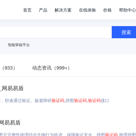
首页
产品
解决方案
在线体验
价格
帮助中心
搜索
智能审核平台
（933）
动态资讯（999+）
_网易易盾
佳，秒速通过验证。躲避障碍
验证码
,拼图
验证码
,
验证码
接口
_网易易盾
图片完整性推理结合生物行为轨迹，保障验证安全。拼图
验证码
,推理拼图