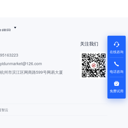
追得回
关注我们
在线咨询
5163223
dunmarket@126.com
电话咨询
 杭州市滨江区网商路599号网易大厦
免费试用
道智云