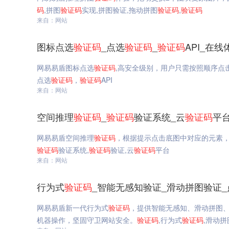
码
,拼图
验证码
实现,拼图验证,拖动拼图
验证码
,
验证码
来自：网站
图标点选
验证码
_点选
验证码
_
验证码
API_在
网易易盾图标点选
验证码
,高安全级别，用户只需按照顺序点
点选
验证码
，
验证码
API
来自：网站
空间推理
验证码
_
验证码
验证系统_云
验证码
平
网易易盾空间推理
验证码
，根据提示点击底图中对应的元素，
验证码
验证系统,
验证码
验证,云
验证码
平台
来自：网站
行为式
验证码
_智能无感知验证_滑动拼图验证_
网易易盾新一代行为式
验证码
，提供智能无感知、滑动拼图
机器操作，坚固守卫网站安全。
验证码
,行为式
验证码
,滑动拼