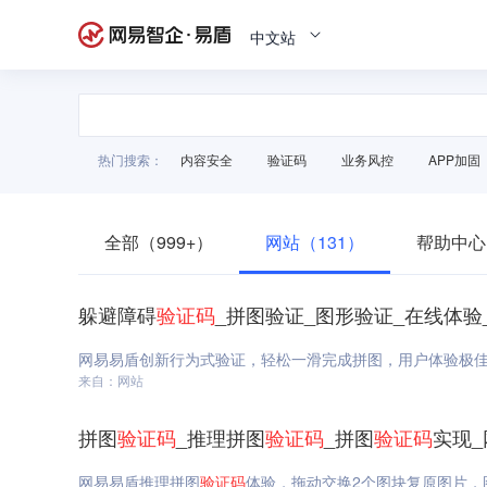
中文站
热门搜索：
内容安全
验证码
业务风控
APP加固
全部（999+）
网站（131）
帮助中心
躲避障碍
验证码
_拼图验证_图形验证_在线体验
网易易盾创新行为式验证，轻松一滑完成拼图，用户体验极
来自：网站
拼图
验证码
_推理拼图
验证码
_拼图
验证码
实现
网易易盾推理拼图
验证码
体验，拖动交换2个图块复原图片，