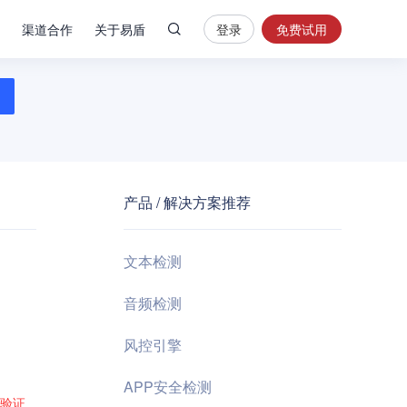
渠道合作
关于易盾
登录
免费试用
热
门
搜
索
内
容
产品 / 解决方案推荐
安
全
验
文本检测
证
码
音频检测
业
风控引擎
务
风
APP安全检测
控
验证