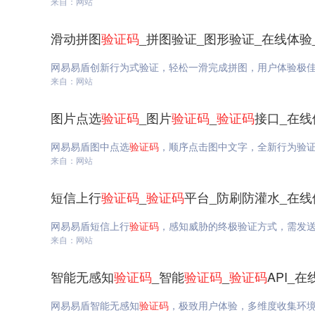
来自：网站
滑动拼图
验证码
_拼图验证_图形验证_在线体验
网易易盾创新行为式验证，轻松一滑完成拼图，用户体验极
来自：网站
图片点选
验证码
_图片
验证码
_
验证码
接口_在线
网易易盾图中点选
验证码
，顺序点击图中文字，全新行为验
来自：网站
短信上行
验证码
_
验证码
平台_防刷防灌水_在线
网易易盾短信上行
验证码
，感知威胁的终极验证方式，需发
来自：网站
智能无感知
验证码
_智能
验证码
_
验证码
API_
网易易盾智能无感知
验证码
，极致用户体验，多维度收集环