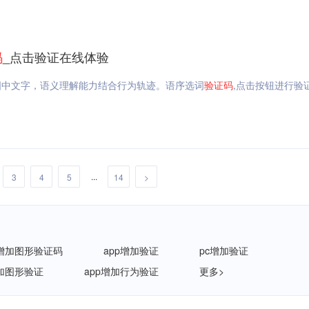
码
_点击验证在线体验
图中文字，语义理解能力结合行为轨迹。语序选词
验证码
,点击按钮进行验
...
3
4
5
14
>
增加图形验证码
app增加验证
pc增加验证
加图形验证
app增加行为验证
更多>