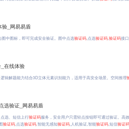
线体验_网易易盾
击图中图标，即可完成安全验证。图中点选
验证码
,点选
验证码
,
验证码
接口
台_在线体验
逻辑解题能力结合3D立体元素识别能力，适用于高安全场景。空间推理
点选验证_网易易盾
、点选、短信上行
验证码
服务，安全用户只需轻点按钮即可通过验证。高
图
验证码
,点选
验证码
,智能无感知
验证码
,人机验证,智能
验证码
,短信
验证