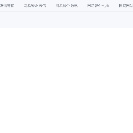
友情链接
网易智企·云信
网易智企·数帆
网易智企·七鱼
网易网