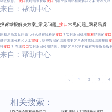
标签信息。
接口
耗时结果获取
接口
的响应很网站检测解决方案,开发文档
来自：帮助中心
投诉举报解决方案_常见问题_
接口
常见问题_网易易盾
网易易盾常见问题1.什么是在线检测
接口
？实时返回机器
审核
结果的
接口
进行离线分析和人工
审核
，这些数据的结果需要客户通过离线结果获取
接
种
接口
？ 在线
接口
实时返回检测结果，帮助客户尽早拦截有害投诉举报解
来自：帮助中心
1
<
2
3
4
相关搜索：
UGC评论审核开放接口
UGC评论人工审核开放接口