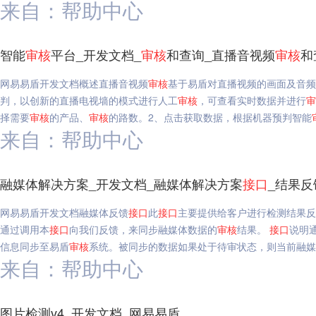
来自：帮助中心
智能
审核
平台_开发文档_
审核
和查询_直播音视频
审核
和
网易易盾开发文档概述直播音视频
审核
基于易盾对直播视频的画面及音
判，以创新的直播电视墙的模式进行人工
审核
，可查看实时数据并进行
审
择需要
审核
的产品、
审核
的路数。2、点击获取数据，根据机器预判智能
来自：帮助中心
融媒体解决方案_开发文档_融媒体解决方案
接口
_结果反
网易易盾开发文档融媒体反馈
接口
此
接口
主要提供给客户进行检测结果反
通过调用本
接口
向我们反馈，来同步融媒体数据的
审核
结果。
接口
说明通
信息同步至易盾
审核
系统。被同步的数据如果处于待审状态，则当前融媒
来自：帮助中心
图片检测v4_开发文档_网易易盾