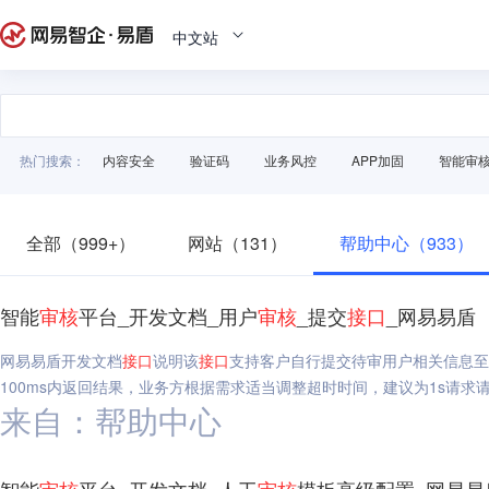
中文站
热门搜索：
内容安全
验证码
业务风控
APP加固
智能审
全部（999+）
网站（131）
帮助中心（933）
智能
审核
平台_开发文档_用户
审核
_提交
接口
_网易易盾
网易易盾开发文档
接口
说明该
接口
支持客户自行提交待审用户相关信息至S
100ms内返回结果，业务方根据需求适当调整超时时间，建议为1s请求
来自：帮助中心