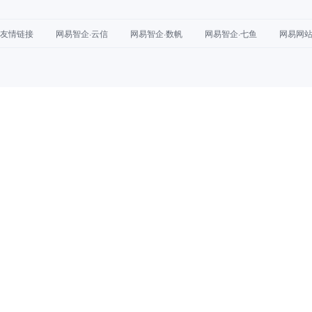
友情链接
网易智企·云信
网易智企·数帆
网易智企·七鱼
网易网