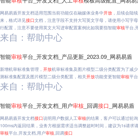
智能
审核
平台_开发文档_人工
审核
模板高级配置_网易易
网易易盾开发文档适用范围当前功能仅在融媒体业务中
开放
，后续会陆续
来，格式详见
接口
文档，注意字段不支持大写英文字母，请使用小写字母传
行配置，注意不要使用英文大写进审配置案例比如我要指智能
审核
平台,
来自：帮助中心
智能
审核
平台_开发文档_产品更新_2023.09_网易易盾
新增机审标准集管理，
开放
机审标准集及图片模型二级分类配置为了减少
测标准集配置及图片模型二级分类配置，相关
开放
功能变更智能
审核
平台
来自：帮助中心
智能
审核
平台_开发文档_用户
审核
_回调
接口
_网易易盾
网易易盾开发文档
接口
说明用户数据人工
审核
的结果，客户可以通过轮询
100ms内返回结果，业务方根据需求适当调整超时时间，建议为1s请求请求地址名称值HT
审核
平台,开发文档,用户
审核
,回调
接口