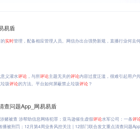
易易盾
节的
实时
管理，配备相应管理人员。网信办出台强势新规，直播行业何去
无意义灌水
评论
，与所
评论
主题无关的
评论
内容过度泛滥，很难引起用户
范垃圾
评论
的方法。平台如何屏蔽禁止垃圾
评论
？
点清查问题App_网易易盾
P涉赌被查 涉帮助信息网络犯罪；亚马逊催生虚假
评论
水军公司：一条
评
播被刑罚；12月第4周业务风控关注 | 12部门联合发文重点清查问题Ap