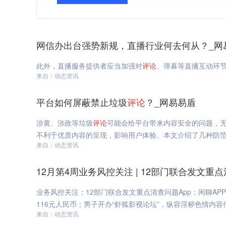
网信办出台强势新规，直播行业何去何从？_网
此外，直播服务提供者应当加强对
评论
、弹幕等直播互动环
来自：动态资讯
平台如何屏蔽禁止垃圾
评论
？_网易易盾
涉黄、涉政等垃圾
评论
可能会给平台带来内容安全的问题，
不利于优质内容的呈现，影响用户体验。本文介绍了几种防
来自：动态资讯
12月第4周业务风控关注 | 12部门联合发文重
业务风控关注：12部门联合发文重点清查问题App；闲聊AP
116元人民币；男子开办“虾狐影视论坛”，纵容淫秽色情内容传
来自：动态资讯