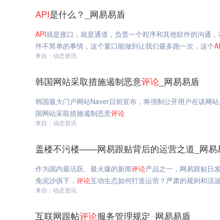
API
是什么？_网易易盾
API
就是接口，就是通道，负责一个程序和其他软件的沟通，
件不简单的事情，这个窗口能做到让我们最多跑一次，这个
A
来自：动态资讯
韩国网站采取措施遏制恶意
评论
_网易易盾
韩国最大门户网站Naver日前宣布，将强制公开用户在该网
国网站采取措施遏制恶意
评论
来自：动态资讯
盖楼不污楼——网易跟贴背后的运营之道_网易
作为国内最活跃、最火爆的新闻
评论
产品之一，网易跟贴日发
免泥沙俱下，
评论
互动生态如何打造运营？严肃的规则和活
来自：动态资讯
互联网跟帖
评论
服务管理规定_网易易盾