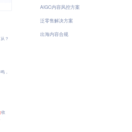
AIGC内容风控方案
泛零售解决方案
出海内容合规
何从？
共鸣，
论
收
p