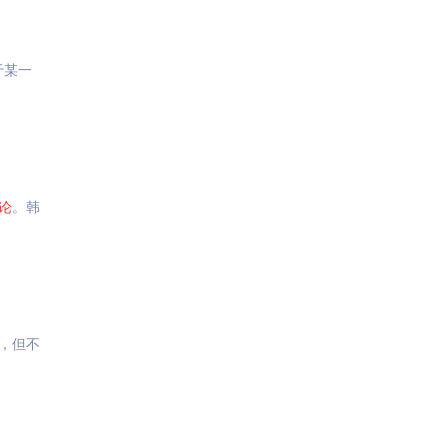
于某一
论
。韩
，但不