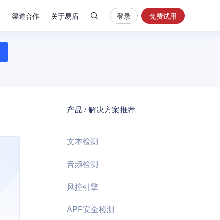
渠道合作
关于易盾
登录
免费试用
热
门
搜
索
内
容
产品 / 解决方案推荐
安
全
验
文本检测
证
码
音频检测
业
风控引擎
务
风
APP安全检测
控