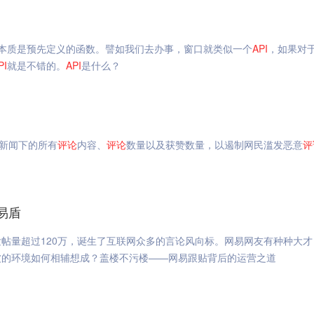
本质是预先定义的函数。譬如我们去办事，窗口就类似一个
API
，如果对
PI
就是不错的。
API
是什么？
站新闻下的所有
评论
内容、
评论
数量以及获赞数量，以遏制网民滥发恶意
评
易盾
帖量超过120万，诞生了互联网众多的言论风向标。网易网友有种种大才
波的环境如何相辅想成？盖楼不污楼——网易跟贴背后的运营之道