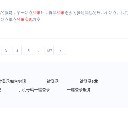
现
的就是，某一站点
登录
后，将其
登录
态会同步到其他另外几个站点。我
多站点单点
登录
实现
方案
...
3
4
5
187
>
键登录如何实现
一键登录
一键登录sdk
现
手机号码一键登录
一键登录服务