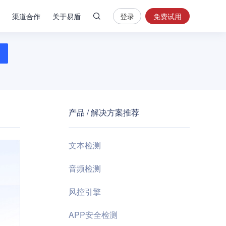
渠道合作
关于易盾
登录
免费试用
热
门
搜
索
内
容
产品 / 解决方案推荐
安
全
验
文本检测
证
码
音频检测
业
风控引擎
务
风
APP安全检测
控