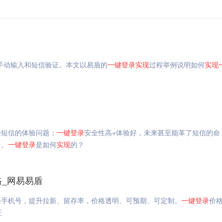
手动输入和短信验证。本文以易盾的
一键
登录
实现
过程举例说明如何
实现
待短信的体验问题；
一键
登录
安全性高+体验好，未来甚至能革了短信的命
台。
一键
登录
是如何
实现
的？
格_网易易盾
验手机号，提升拉新、留存率，价格透明、可预期、可定制。
一键
登录
价格
证