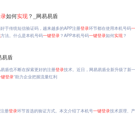
登录
如何
实现
？_网易易盾
好于传统短信验证码，越来越多的APP注册
登录
环节都在使用本机号码
现
方法。什么是本机号码
一键
登录
？APP本机号码
一键
登录
如何
实现
？
易易盾
易易盾也不断在探索更好的注册
登录
技术。近日，网易易盾全新升级了新
一键
登录
”助力企业把握流量红利
P注册
登录
环节首选的验证方式。本文介绍了本机号
一键
登录
技术原理、