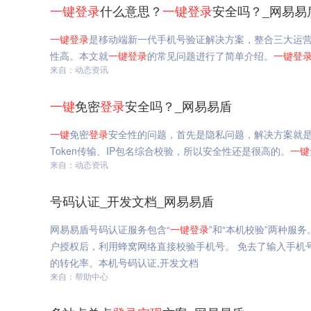
一键
登录
什么意思？
一键
登录
安全吗？_网易易
一键
登录
是移动端新一代手机号验证解决方案，整合三大运营
性高。本文就
一键
登录
的常见问题进行了简单介绍。
一键
登
来自：动态资讯
一键
免密
登录
安全吗？_网易易盾
一键
免密
登录
安全性的问题，首先是隐私问题，解决方案就
Token传输、IP包名综合校验，所以安全性还是很高的。
一键
来自：动态资讯
号码认证_开发文档_网易易盾
网易易盾号码认证服务包含“
一键
登录
”和“本机校验”两种服务
户授权后，利用蜂窝网络直接校验手机号。 免去了输入手机
的转化率。本机号码认证,开发文档
来自：帮助中心