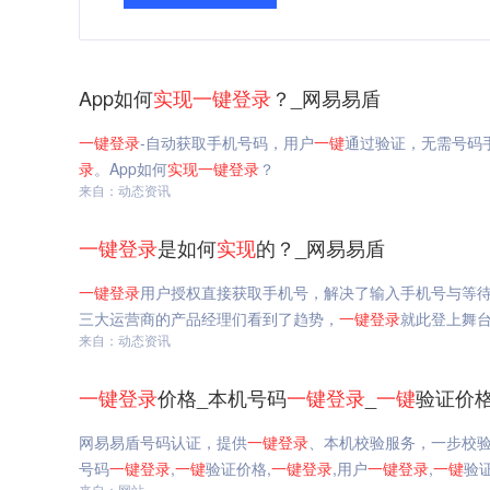
App如何
实现
一键
登录
？_网易易盾
一键
登录
-自动获取手机号码，用户
一键
通过验证，无需号码
录
。App如何
实现
一键
登录
？
来自：动态资讯
一键
登录
是如何
实现
的？_网易易盾
一键
登录
用户授权直接获取手机号，解决了输入手机号与等
三大运营商的产品经理们看到了趋势，
一键
登录
就此登上舞
来自：动态资讯
一键
登录
价格_本机号码
一键
登录
_
一键
验证价
网易易盾号码认证，提供
一键
登录
、本机校验服务，一步校
号码
一键
登录
,
一键
验证价格,
一键
登录
,用户
一键
登录
,
一键
验
来自：网站