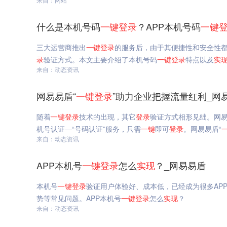
什么是本机号码
一键
登录
？APP本机号码
一键
三大运营商推出
一键
登录
的服务后，由于其便捷性和安全性都
录
验证方式。本文主要介绍了本机号码
一键
登录
特点以及
实
来自：动态资讯
网易易盾“
一键
登录
”助力企业把握流量红利_网
随着
一键
登录
技术的出现，其它
登录
验证方式相形见绌。网
机号认证—“号码认证”服务，只需
一键
即可
登录
。网易易盾“
来自：动态资讯
APP本机号
一键
登录
怎么
实现
？_网易易盾
本机号
一键
登录
验证用户体验好、成本低，已经成为很多AP
势等常见问题。APP本机号
一键
登录
怎么
实现
？
来自：动态资讯