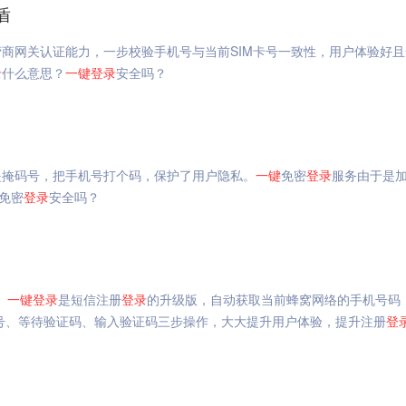
盾
商网关认证能力，一步校验手机号与当前SIM卡号一致性，用户体验好且
录
什么意思？
一键
登录
安全吗？
是掩码号，把手机号打个码，保护了用户隐私。
一键
免密
登录
服务由于是
免密
登录
安全吗？
。
一键
登录
是短信注册
登录
的升级版，自动获取当前蜂窝网络的手机号码
号、等待验证码、输入验证码三步操作，大大提升用户体验，提升注册
登