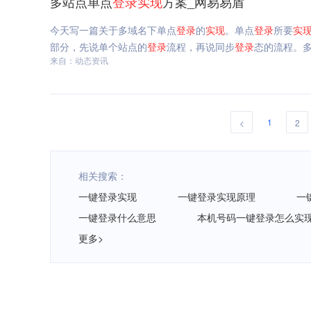
多站点单点
登录
实现
方案_网易易盾
今天写一篇关于多域名下单点
登录
的
实现
。单点
登录
所要
实
部分，先说单个站点的
登录
流程，再说同步
登录
态的流程。
来自：动态资讯
1
<
2
相关搜索：
一键登录实现
一键登录实现原理
一
一键登录什么意思
本机号码一键登录怎么实
更多>