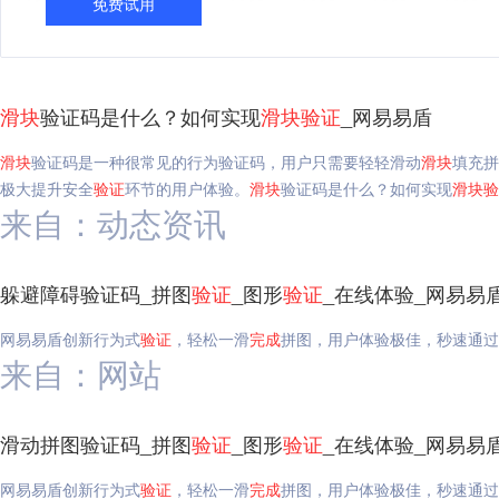
免费试用
滑块
验证码是什么？如何实现
滑块
验证
_网易易盾
滑块
验证码是一种很常见的行为验证码，用户只需要轻轻滑动
滑块
填充拼
极大提升安全
验证
环节的用户体验。
滑块
验证码是什么？如何实现
滑块
验
来自：动态资讯
躲避障碍验证码_拼图
验证
_图形
验证
_在线体验_网易易
网易易盾创新行为式
验证
，轻松一滑
完成
拼图，用户体验极佳，秒速通过
来自：网站
滑动拼图验证码_拼图
验证
_图形
验证
_在线体验_网易易
网易易盾创新行为式
验证
，轻松一滑
完成
拼图，用户体验极佳，秒速通过