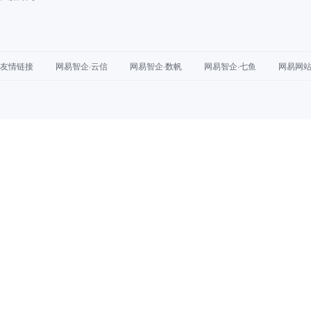
友情链接
网易智企·云信
网易智企·数帆
网易智企·七鱼
网易网