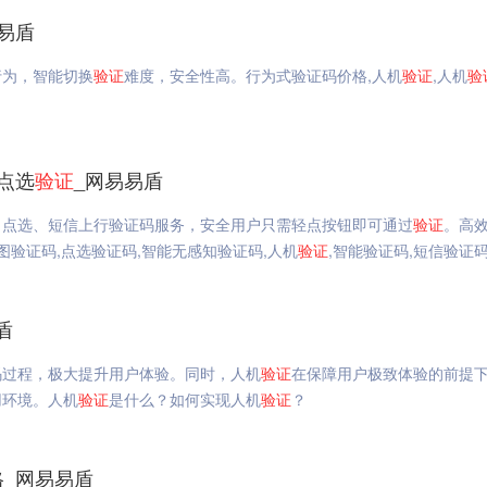
易盾
行为，智能切换
验证
难度，安全性高。行为式验证码价格,人机
验证
,人机
验
_点选
验证
_网易易盾
、点选、短信上行验证码服务，安全用户只需轻点按钮即可通过
验证
。高
图验证码,点选验证码,智能无感知验证码,人机
验证
,智能验证码,短信验证
盾
码过程，极大提升用户体验。同时，人机
验证
在保障用户极致体验的前提
用环境。人机
验证
是什么？如何实现人机
验证
？
格_网易易盾