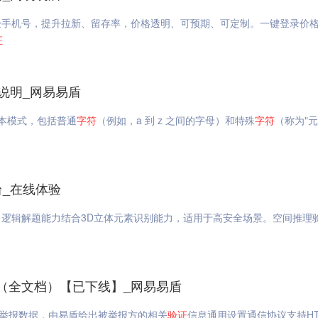
手机号，提升拉新、留存率，价格透明、可预期、可定制。一键登录价格
证
说明_网易易盾
一种文本模式，包括普通
字符
（例如，a 到 z 之间的字母）和特殊
字符
（称为"
台_在线体验
逻辑解题能力结合3D立体元素识别能力，适用于高安全场景。空间推理验
（全文档）【已下线】_网易易盾
上报举报数据，由易盾给出被举报方的相关
验证
信息通用设置通信协议支持HT