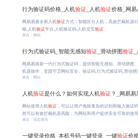
行为验证码价格_人机
验证
_人机
验证
价格_网易
网易易盾全新人机
验证
方式，智能区分人机，高效拦截机器
格,人机
验证
平台,人机验证码,人机交互
验证
来自：网站
行为式验证码_智能无感知
验证
_滑动拼图
验证
网易易盾新一代行为式验证码，提供智能无感知、滑动拼图
机器操作，坚固守卫网站安全。验证码,行为式验证码,滑动拼
来自：网站
人机
验证
是什么？如何实现人机
验证
？_网易易
网站使用人机
验证
，可以让用户免除复杂的识别和输入验证
然可以有效拦截机器风险，为网站和用户提供安全可靠的使
来自：动态资讯
一键登录价格_本机号码一键登录_一键
验证
价