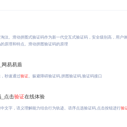
所淘汰。滑动拼图式验证码作为新一代交互式验证码，安全级别高，用户
码的原理和特点。滑动拼图验证码的原理
_网易易盾
佳，秒速通过
验证
。躲避障碍验证码,拼图验证码,验证码接口
码_点击
验证
在线体验
中文字，语义理解能力结合行为轨迹。语序点选验证码,点击按钮进行
验