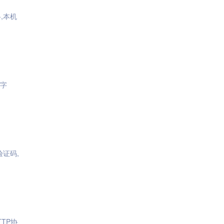
,本机
元字
证码,
TP协