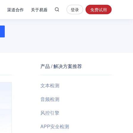
渠道合作
关于易盾
登录
免费试用
热
门
搜
索
内
容
产品 / 解决方案推荐
安
全
验
文本检测
证
码
音频检测
业
风控引擎
务
风
APP安全检测
控