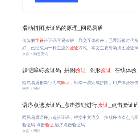
滑动拼图验证码的原理_网易易盾
传统的
字符
验证码容易破解，且交互体验差，已逐渐被时代
好，已经成为一种主流的
验证
方式。本文主要滑动拼图验证
来自：动态资讯
躲避障碍验证码_拼图
验证
_图形
验证
_在线体验
网易易盾创新行为式
验证
，轻松一滑完成拼图，用户体验极
来自：网站
语序点选验证码_点击按钮进行
验证
_点击验证
网易易盾语序点选验证码，根据中文语义，按顺序依次点击图
验证码,点击
验证
,语序点击验证码
来自：网站