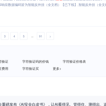
和响应数据编码皆为智能反外挂（全文档）【已下线】,智能反外挂（全文
...
3
4
5
91
>
符验证
字符验证码的价钱
字符验证价格表
证费用
字符验证买
更多>
企重磅发布《AI安全白皮书》，让AI看得见、管得住、测得出、