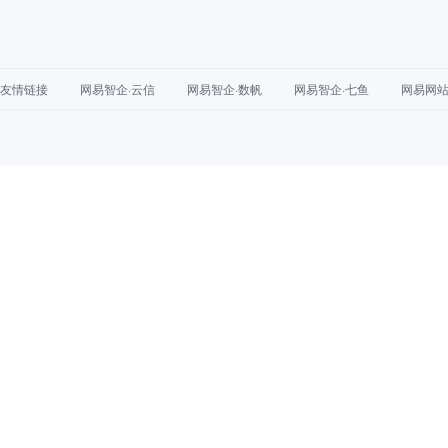
友情链接
网易智企·云信
网易智企·数帆
网易智企·七鱼
网易网