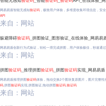
智能无感知
验证码
_智能
验证码
_
验证码
API_在线体验_
网易易盾智能无感知
验证码
，极致用户体验，多维度收集环境信息，安全
API
来自：网站
躲避障碍
验证码
_拼图验证_图形验证_在线体验_网易易
网易易盾创新行为式验证，轻松一滑完成拼图，用户体验极佳，秒速通过
来自：网站
拼图
验证码
_推理拼图
验证码
_拼图
验证码
实现_网易易盾
网易易盾推理拼图
验证码
体验，拖动交换2个图块复原图片，图片完整性
码
,拼图
验证码
实现,拼图验证,拖动拼图
验证码
,
验证码
来自：网站