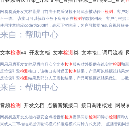
网易易盾开发文档背景目前由于易盾侧拉不到流会被动停止
检测
，客户对
不一致。 该接口可以获取业务下所有正在
检测
的数据列表，客户可根据
使用注意响应code为200时，表示正常响应，客户可根据resu音视频解决
来自：帮助中心
文本
检测
v4_开发文档_文本
检测
类_文本接口调用流程_
网易易盾开发文档易盾内容安全文本
检测
服务对外提供在线实时
检测
和离
反垃圾引擎
检测
接口，该接口实时返回
检测
结果，产品可以根据该结果对
反垃圾引擎
检测
结果及部分人工质检结果，产品可根据该结果做进一步数
来自：帮助中心
音频
检测
_开发文档_点播音频接口_接口调用概述_网易
网易易盾开发文档内容安全点播音频
检测
提供同步
检测
和异步
检测
两种方
果或人工审核结果提供轮询模式和推送模式两种方式支持。 点播音频同