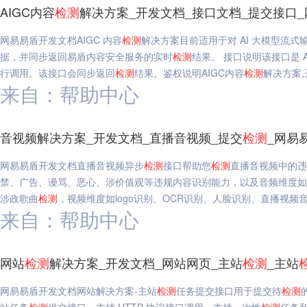
AIGC内容
检测
解决方案_开发文档_接口文档_提交接口
网易易盾开发文档AIGC 内容
检测
解决方案目前适用于对 AI 大模型流
据，并同步返回易盾内容安全服务的实时
检测
结果。 接口说明该接口是 A
行调用。该接口会同步返回
检测
结果。鉴权说明AIGC内容
检测
解决方案,
来自：帮助中心
音视频解决方案_开发文档_直播音视频_提交
检测
_网易
网易易盾开发文档直播音视频异步
检测
接口帮助您
检测
直播音视频中的违
禁、广告、谩骂、恶心、涉价值观等违规内容识别能力，以及音频维度如
涉政歌曲
检测
，视频维度如logo识别、OCR识别、人脸识别、直播视频
来自：帮助中心
网站
检测
解决方案_开发文档_网站网页_主站
检测
_主站
网易易盾开发文档网站解决方案-主站
检测
任务提交接口用于提交待
检测