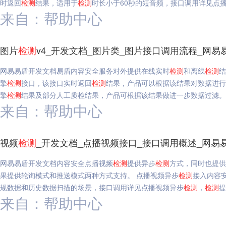
时返回
检测
结果，适用于
检测
时长小于60秒的短音频，接口调用详见点
来自：帮助中心
图片
检测
v4_开发文档_图片类_图片接口调用流程_网易
网易易盾开发文档易盾内容安全服务对外提供在线实时
检测
和离线
检测
结
擎
检测
接口，该接口实时返回
检测
结果，产品可以根据该结果对数据进行
擎
检测
结果及部分人工质检结果，产品可根据该结果做进一步数据过滤。
来自：帮助中心
视频
检测
_开发文档_点播视频接口_接口调用概述_网易
网易易盾开发文档内容安全点播视频
检测
提供异步
检测
方式，同时也提供
果提供轮询模式和推送模式两种方式支持。 点播视频异步
检测
接入内容
规数据和历史数据扫描的场景，接口调用详见点播视频异步
检测
，
检测
提
来自：帮助中心