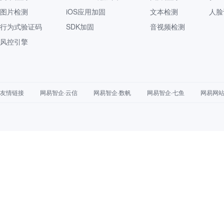
图片检测
iOS应用加固
文本检测
人脸
行为式验证码
SDK加固
音视频检测
风控引擎
友情链接
网易智企·云信
网易智企·数帆
网易智企·七鱼
网易网