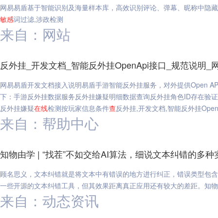
网易易盾基于智能识别及海量样本库，高效识别评论、弹幕、昵称中隐藏
敏感
词过滤,涉政检测
来自：网站
反外挂_开发文档_智能反外挂OpenApi接口_规范说明_
网易易盾开发文档接入说明易盾手游智能反外挂服务，对外提供Open 
下：手游反外挂数据服务反外挂嫌疑明细数据查询反外挂角色ID存在验
反外挂嫌疑
在线
检测按玩家信息条件
查
反外挂,开发文档,智能反外挂Open
来自：帮助中心
知物由学 | “找茬”不如交给AI算法，细说文本纠错的多
顾名思义，文本纠错就是将文本中有错误的地方进行纠正，错误类型包含
一些开源的文本纠错工具，但其效果距离真正应用还有较大的差距。知物由学
来自：动态资讯