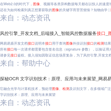
在Web2.0的时代下，
图像
、视频等各类异构数据每天都在以惊人的速度
还在为如何检索到真正想要获取的
图像
的关键字而苦苦烦恼？知物由学 |
来自：动态资讯
风控引擎_开发文档_后端接入_智能风控数据服务
接口
_
网易易盾开发文档
接口
说明本
接口
用于查询
图像
外挂识别
接口
的
检测
结果
所有
接口
每一次请求都需要包含签名信息（signature 参数），以验
请参见
接口
鉴权。接入须知因取证信息场景复杂，为了风控引擎,开发文档
来自：帮助中心
探秘OCR 文字识别技术：原理、应用与未来展望_网易
它融合光学与计算机技术，预处理
图像
、
检测
及识别文字，在多领域广泛
字识别技术：原理、应用与未来展望
来自：动态资讯