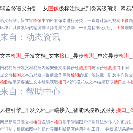
弱监督语义分割：从
图像
级标注快进到像素级预测_网易
语义分割，旨在将
图像
中的所有像素进行分类，一直是计算机视觉
图像
领
区域并以像素级的精度排除掉背景的影响，一直是精细化识别、
图像
理解
来自：动态资讯
文本
检测
_开发文档_文本
接口
_异步
检测
_单次异步
检测
网易易盾开发文档易盾内容安全文本异步
检测
接口
与同步
检测
接口
不同，
提交待
检测
文本后只返回当前业务等待
检测
的缓冲池数量，以及本次提交
检测
结果需要通过文本结果获取
接口
-轮询模式或文本结果获取
接口
文本
来自：帮助中心
风控引擎_开发文档_后端接入_智能风控数据服务
接口
_
网易易盾开发文档
接口
说明本
接口
基于智能图片识别算法对传入的图片进
行识别，根据截图中的操作界面判断是否使用外挂工具。 鉴权说明易盾