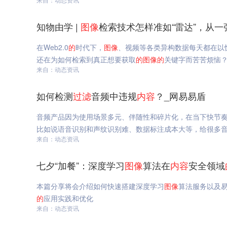
知物由学 |
图像
检索技术怎样准如“雷达”，从
在Web2.0
的
时代下，
图像
、视频等各类异构数据每天都在以
还在为如何检索到真正想要获取
的
图像
的
关键字而苦苦烦恼？
来自：动态资讯
如何检测
过滤
音频中违规
内容
？_网易易盾
音频产品因为使用场景多元、伴随性和碎片化，在当下快节
比如说语音识别和声纹识别难、数据标注成本大等，给很多
来自：动态资讯
七夕“加餐”：深度学习
图像
算法在
内容
安全领域
本篇分享将会介绍如何快速搭建深度学习
图像
算法服务以及
的
应用实践和优化
来自：动态资讯