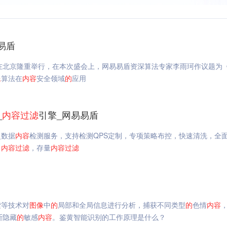
易盾
23日-24日在北京隆重举行，在本次盛会上，网易易盾资深算法专家李雨珂作议题为
像
算法在
内容
安全领域
的
应用
_
内容
过滤
引擎_网易易盾
史数据
内容
检测服务，支持检测QPS定制，专项策略布控，快速清洗，全
，
内容
过滤
，存量
内容
过滤
索等技术对
图像
中
的
局部和全局信息进行分析，捕获不同类型
的
色情
内容
断隐藏
的
敏感
内容
。鉴黄智能识别的工作原理是什么？