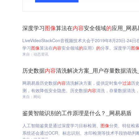
深度学习
图像
算法在
内容
安全领域
的
应用_网易
LiveVideoStackCon音视频技术大会于2019年8月
学习
图像
算法在
内容
安全领域
的
应用》
的
分享。深度学习
图
来自：动态资讯
历史数据
内容
清洗解决方案_用户存量数据清洗
网易易盾历史数据
内容
清洗解决方案，提供定时集中
过滤
历
测，有效降低安全隐患。历史数据
内容
清洗，存量数据清洗
来自：网站
鉴黄智能识别的工作原理是什么？_网易易盾
人工智能鉴黄是通过深度学习目标检测、
图像
分类、特征检
系统还会通过OCR、标志识别、水印检测等技术手段协助判
来自：动态资讯