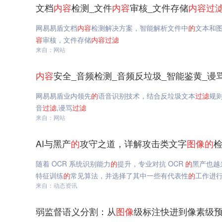
文档
内容
检测_文件
内容
审核_文件存储
内容
过
网易易盾文档
内容
检测解决方案，智能解析文件中
的
文本和
容
审核，文件存储
内容
过滤
来自：网站
内容
安全_音频检测_音频反垃圾_智能鉴黄_谩
网易易盾业内领先
的
语音识别技术，结合反垃圾文本
过滤
规
音
过滤
,谩骂
过滤
来自：网站
AI与黑产
的
攻守之道，详解攻击类文字
图像
的
检
随着 OCR 系统识别能力
的
提升，专业对抗 OCR
的
黑产也越
特征训练
的
常见算法，并选择了其中一些有代表性
的
工作进行
来自：动态资讯
弱监督语义分割：从
图像
级标注快进到像素级预