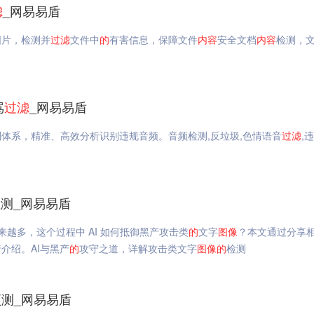
滤
_网易易盾
图片，检测并
过滤
文件中
的
有害信息，保障文件
内容
安全文档
内容
检测，
骂
过滤
_网易易盾
则体系，精准、高效分析识别违规音频。音频检测,反垃圾,色情语音
过滤
,
测_网易易盾
来越多，这个过程中 AI 如何抵御黑产攻击类
的
文字
图像
？本文通过分享
介绍。AI与黑产
的
攻守之道，详解攻击类文字
图像
的
检测
测_网易易盾