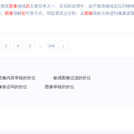
机视觉
图像
领域
的
主要任务之一。在实际应用中，由于能准确地定位到物
别、
图像
理解
的
可靠方式。弱监督语义分割：从
图像
级标注快进到像素级
...
3
4
5
249
>
图像内容审核的价位
敏感图像过滤的价位
像验证码的价位
图像审核的价位