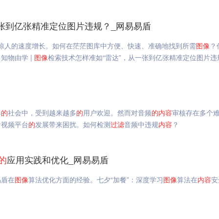
一张到亿张精准定位图片违规？_网易易盾
惊人的速度增长。如何在茫茫图库中方便、快速、准确地找到所需
图像
？
知物由学 |
图像
检索技术怎样准如“雷达”，从一张到亿张精准定位图片违
奏
的
社会中，受到越来越多
的
用户欢迎。然而对音频
的
内容
审核存在多个
音视频平台
的
发展带来困扰。如何检测
过滤
音频中违规
内容
？
的
应用实践和优化_网易易盾
易盾在
图像
算法优化方面的经验。七夕“加餐”：深度学习
图像
算法在
内容
安