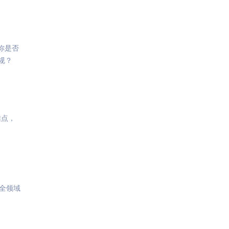
你是否
规？
难点，
全领域