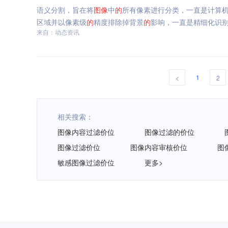
语义分割，旨在将
图像
中
的
所有像素进行分类，一直是计算
区域并以像素级
的
精度排除掉背景
的
影响，一直是精细化识
来自：动态资讯
1
<
2
相关搜索：
图像内容过滤价位
图像过滤的价位
图像过滤价位
图像内容审核价位
图
敏感图像过滤价位
更多>