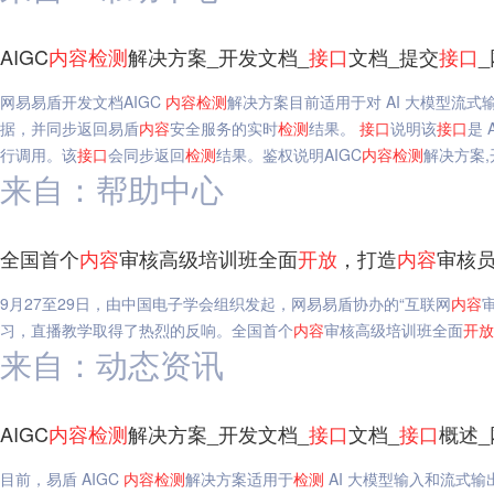
AIGC
内容
检测
解决方案_开发文档_
接口
文档_提交
接口
网易易盾开发文档AIGC
内容
检测
解决方案目前适用于对 AI 大模型流
据，并同步返回易盾
内容
安全服务的实时
检测
结果。
接口
说明该
接口
是 
行调用。该
接口
会同步返回
检测
结果。鉴权说明AIGC
内容
检测
解决方案,
来自：帮助中心
全国首个
内容
审核高级培训班全面
开放
，打造
内容
审核
9月27至29日，由中国电子学会组织发起，网易易盾协办的“互联网
内容
习，直播教学取得了热烈的反响。全国首个
内容
审核高级培训班全面
开放
来自：动态资讯
AIGC
内容
检测
解决方案_开发文档_
接口
文档_
接口
概述
目前，易盾 AIGC
内容
检测
解决方案适用于
检测
AI 大模型输入和流式