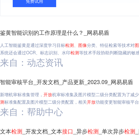
免费试用
鉴黄智能识别的工作原理是什么？_网易易盾
人工智能鉴黄是通过深度学习目标
检测
、
图像
分类、特征检索等技术对
图
系统还会通过OCR、标志识别、水印
检测
等技术手段协助判断隐藏的敏
来自：动态资讯
智能审核平台_开发文档_产品更新_2023.09_网易易盾
新增机审标准集管理，
开放
机审标准集及图片模型二级分类配置为了减少
测
标准集配置及图片模型二级分类配置，相关
开放
功能变更智能审核平台,开
来自：帮助中心
文本
检测
_开发文档_文本
接口
_异步
检测
_单次异步
检测