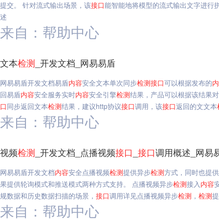
提交。 针对流式输出场景，该
接口
能智能地将模型的流式输出文字进行
述
来自：帮助中心
文本
检测
_开发文档_网易易盾
网易易盾开发文档易盾
内容
安全文本单次同步
检测
接口
可以根据发布的
内
回易盾
内容
安全服务实时
内容
安全引擎
检测
结果，产品可以根据该结果对
口
同步返回文本
检测
结果，建议http协议
接口
调用，该
接口
返回的文文本
来自：帮助中心
视频
检测
_开发文档_点播视频
接口
_
接口
调用概述_网易
网易易盾开发文档
内容
安全点播视频
检测
提供异步
检测
方式，同时也提供
果提供轮询模式和推送模式两种方式支持。 点播视频异步
检测
接入
内容
规数据和历史数据扫描的场景，
接口
调用详见点播视频异步
检测
，
检测
提
来自：帮助中心