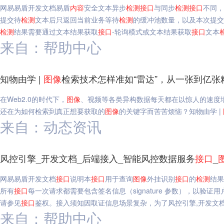
网易易盾开发文档易盾
内容
安全文本异步
检测
接口
与同步
检测
接口
不同，
提交待
检测
文本后只返回当前业务等待
检测
的缓冲池数量，以及本次提交
检测
结果需要通过文本结果获取
接口
-轮询模式或文本结果获取
接口
文本
来自：帮助中心
知物由学 |
图像
检索技术怎样准如“雷达”，从一张到亿张
在Web2.0的时代下，
图像
、视频等各类异构数据每天都在以惊人的速度
还在为如何检索到真正想要获取的
图像
的关键字而苦苦烦恼？知物由学 |
来自：动态资讯
风控引擎_开发文档_后端接入_智能风控数据服务
接口
_
网易易盾开发文档
接口
说明本
接口
用于查询
图像
外挂识别
接口
的
检测
结果
所有
接口
每一次请求都需要包含签名信息（signature 参数），以验
请参见
接口
鉴权。接入须知因取证信息场景复杂，为了风控引擎,开发文档
来自：帮助中心