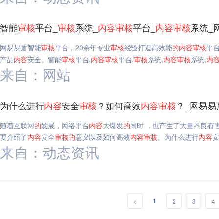
智能
审核
平台_
审核
系统_
内容
审核
平台_
内容
审核
系统_
网易易盾智能
审核
平台，20余年专业
审核
经验打造高效能
的
内容
审核
平
产品
内容
安全。智能
审核
平台,
内容
审核
平台,
审核
系统,
内容
审核
系统,
内
来自：网站
为什么进行
内容
安全
审核
？如何高效
内容
审核
？_网易易
随着互联网
的
发展，网络平台
内容
大爆发
的
同时 ，也产生了大量不良有
要介绍了
内容
安全
审核
的
意义以及如何高效
内容
审核
。为什么进行
内容
安
来自：动态资讯
1
<
2
3
4