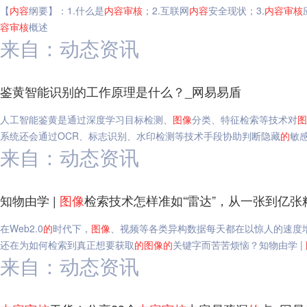
【
内容
纲要】：1.什么是
内容
审核
；2.互联网
内容
安全现状；3.
内容
审核
容
审核
概述
来自：动态资讯
鉴黄智能识别的工作原理是什么？_网易易盾
人工智能鉴黄是通过深度学习目标检测、
图像
分类、特征检索等技术对
图
系统还会通过OCR、标志识别、水印检测等技术手段协助判断隐藏
的
敏
来自：动态资讯
知物由学 |
图像
检索技术怎样准如“雷达”，从一张到亿张
在Web2.0
的
时代下，
图像
、视频等各类异构数据每天都在以惊人的速度
还在为如何检索到真正想要获取
的
图像
的
关键字而苦苦烦恼？知物由学 |
来自：动态资讯