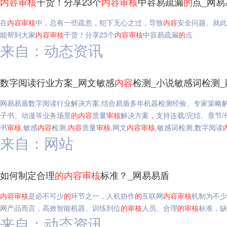
内容
审核
干货！分享23个
内容
审核
中容易疏漏
的
点_网易
在
内容
审核
中，总有一些疏忽，犯下无心之过，导致
内容
安全问题。就此
能帮到大家
内容
审核
干货！分享23个
内容
审核
中容易疏漏
的
点
来自：动态资讯
数字阅读行业方案_网文敏感
内容
检测_小说敏感词检测
网易易盾数字阅读行业解决方案,结合易盾多年机器检测经验、专家策略
子书、动漫等业务场景
的
内容
质量
审核
解决方案，支持连载/完结、章节/
书
审核
,敏感
内容
检测,
内容
质量
审核
,网文
内容
审核
,敏感词检测,数字阅读
来自：网站
如何制定合理
的
内容
审核
标准？_网易易盾
内容
审核
是必不可少
的
环节之一，人机协作
的
互联网
内容
审核
机制为不少
网产品而言，高效智能机器、训练到位
的
审核
人员、合理
的
审核
标准，缺
来自：动态资讯