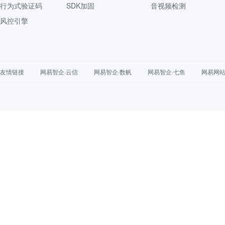
行为式验证码
SDK加固
音视频检测
风控引擎
友情链接
网易智企·云信
网易智企·数帆
网易智企·七鱼
网易网