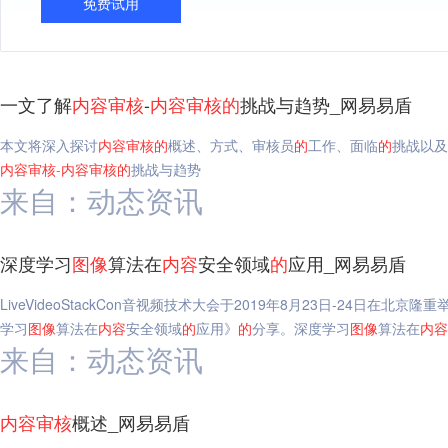
免费试用
一文了解
内容
审核
-
内容
审核
的
挑战与趋势_网易易盾
本文将深入探讨
内容
审核
的
概述、方式、审核员
的
工作、面临
的
挑战以及
内容
审核
-
内容
审核
的
挑战与趋势
来自：动态资讯
深度学习
图像
算法在
内容
安全领域
的
应用_网易易盾
LiveVideoStackCon音视频技术大会于2019年8月23日-24
学习
图像
算法在
内容
安全领域
的
应用》
的
分享。深度学习
图像
算法在
内容
来自：动态资讯
内容
审核
概述_网易易盾