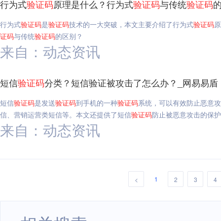
行为式
验证码
原理是什么？行为式
验证码
与传统
验证码
行为式
验证码
是
验证码
技术的一大突破，本文主要介绍了行为式
验证码
原
证码
与传统
验证码
的区别？
来自：动态资讯
短信
验证码
分类？短信验证被攻击了怎么办？_网易易盾
短信
验证码
是发送
验证码
到手机的一种
验证码
系统，可以有效防止恶意攻
信、营销运营类短信等。本文还提供了短信
验证码
防止被恶意攻击的保护
来自：动态资讯
1
<
2
3
4