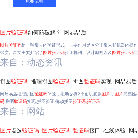
免费试用
图片
验证码
如何防破解？_网易易盾
图片
验证码
是一种常见的验证形式，主要作用是区分正常人和机器的操作
强度。本文主要介绍了
图片
验证码
验证机制、设计原则以及
图片
验证码
防
来自：动态资讯
拼图
验证码
_推理拼图
验证码
_拼图
验证码
实现_网易易盾
网易易盾推理拼图
验证码
体验，拖动交换2个图块复原
图片
，
图片
完整性
码
,拼图
验证码
实现,拼图验证,拖动拼图
验证码
,
验证码
来自：网站
图片
点选
验证码
_
图片
验证码
_
验证码
接口_在线体验_网