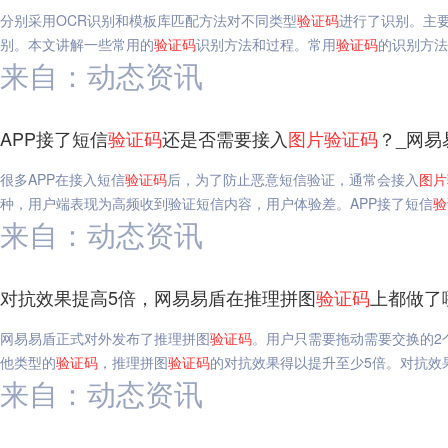
分别采用OCR识别和模板库匹配方法对不同类型
验证码
进行了识别。主要
别。本文讲解一些常用的
验证码
识别方法和过程。常用
验证码
的识别方法
来自：动态资讯
APP接了短信
验证码
还是否需要接入
图片
验证码
？_网易
很多APP在接入短信
验证码
后，为了防止恶意短信验证，通常会接入
图片
种，用户端表现为高频收到验证短信内容，用户体验差。APP接了短信
验
来自：动态资讯
对抗效果提高5倍，网易易盾在推理拼图
验证码
上都做了
网易易盾正式对外发布了推理拼图
验证码
。用户只需要拖动需要交换的2
他类型的
验证码
，推理拼图
验证码
的对抗效果得以提升至少5倍。对抗效
来自：动态资讯