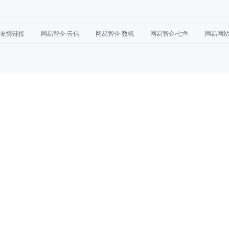
友情链接
网易智企·云信
网易智企·数帆
网易智企·七鱼
网易网