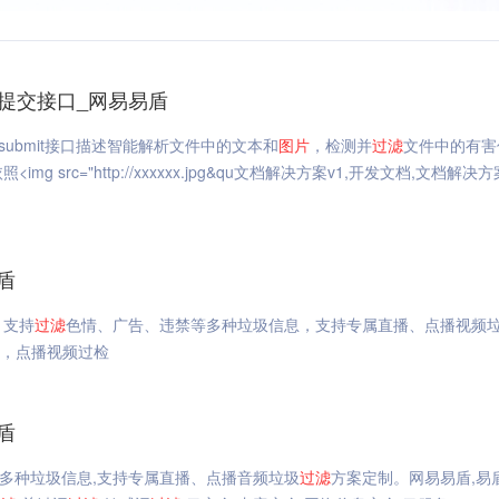
档提交接口_网易易盾
1/file/submit接口描述智能解析文件中的文本和
图片
，检测并
过滤
文件中的有害
照<img src="http://xxxxxx.jpg&qu文档解决方案v1,开发文档,文档解决
盾
，支持
过滤
色情、广告、违禁等多种垃圾信息，支持专属直播、点播视频
测，点播视频过检
盾
多种垃圾信息,支持专属直播、点播音频垃圾
过滤
方案定制。网易易盾,易