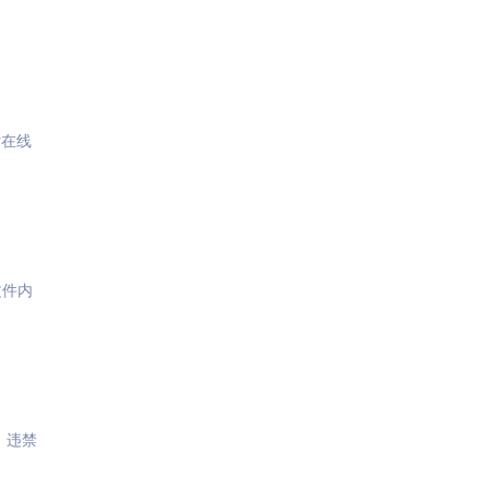
片
在线
文件内
，违禁