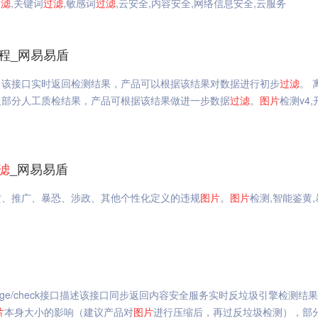
过滤
,关键词
过滤
,敏感词
过滤
,云安全,内容安全,网络信息安全,云服务
程_网易易盾
，该接口实时返回检测结果，产品可以根据该结果对数据进行初步
过滤
。 
及部分人工质检结果，产品可根据该结果做进一步数据
过滤
。
图片
检测v4
滤
_网易易盾
黄、推广、暴恐、涉政、其他个性化定义的违规
图片
。
图片
检测,智能鉴黄
m/v4/image/check接口描述该接口同步返回内容安全服务实时反垃圾引擎检测结
片
本身大小的影响（建议产品对
图片
进行压缩后，再过反垃圾检测），部