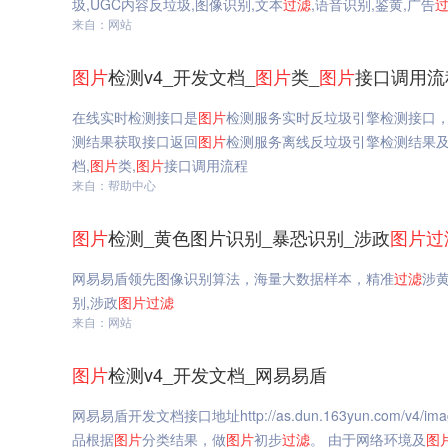
圾,UGC内容反垃圾,图像识别,文本
过滤
,语音识别,鉴黄,广告
来自：网站
图片
检测v4_开发文档_
图片
类_
图片
接口调用流
在线实时检测接口是
图片
检测服务实时反垃圾引擎检测接口
测结果获取接口返回
图片
检测服务离线反垃圾引擎检测结果
档,
图片
类,
图片
接口调用流程
来自：帮助中心
图片
检测_黄色图片识别_暴恐识别_涉政
图片
过
网易易盾领先图像识别算法，海量大数据样本，精准
过滤
涉
别,涉政
图片
过滤
来自：网站
图片
检测v4_开发文档_网易易盾
网易易盾开发文档接口地址http://as.dun.163yun.co
品根据
图片
分类结果，做
图片
初步
过滤
。 由于网络环境及
图