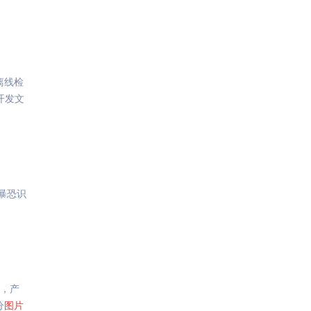
离线检
,开发文
,暴恐识
果，产
分
图片