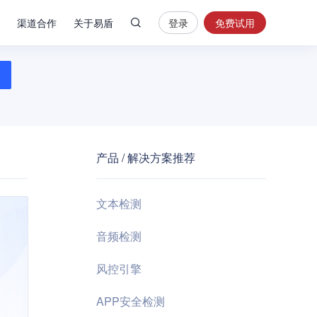
渠道合作
关于易盾
登录
免费试用
热
门
搜
索
内
容
产品 / 解决方案推荐
安
全
验
文本检测
证
码
音频检测
业
风控引擎
务
风
APP安全检测
控