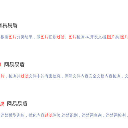
网易易盾
品根据
图片
分类结果，做
图片
初步
过滤
。
图片
检测v4,开发文档,
图片
类,
图
滤
_网易易盾
图片
，检测并
过滤
文件中的有害信息，保障文件内容安全文档内容检测，
滤
_网易易盾
义违禁模型训练，优化内容
过滤
体验.违禁识别，违禁词查询，违禁词检测