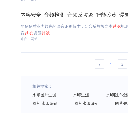
内容安全_音频检测_音频反垃圾_智能鉴黄_谩
网易易盾业内领先的语音识别技术，结合反垃圾文本
过滤
规
音
过滤
,谩骂
过滤
来自：网站
1
<
2
相关搜索：
水印图片过滤
水印过滤
水印图片检
图片 水印识别
图片水印识别
图片去