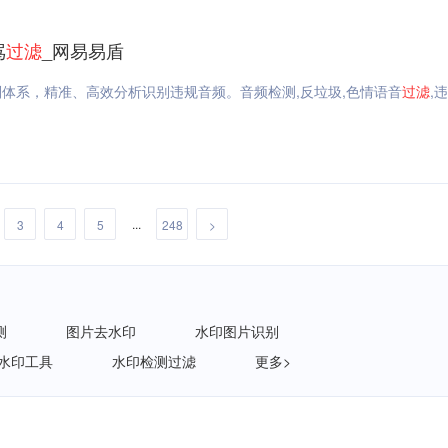
骂
过滤
_网易易盾
则体系，精准、高效分析识别违规音频。音频检测,反垃圾,色情语音
过滤
,
...
3
4
5
248
>
测
图片去水印
水印图片识别
水印工具
水印检测过滤
更多>