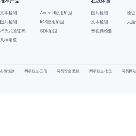
推荐产品
在线体验
文本检测
Android应用加固
图片检测
验证
图片检测
iOS应用加固
文本检测
人脸
行为式验证码
SDK加固
音视频检测
风控引擎
友情链接
网易智企·云信
网易智企·数帆
网易智企·七鱼
网易网