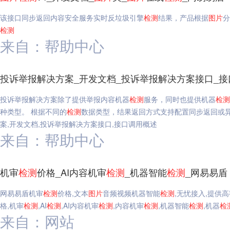
该接口同步返回内容安全服务实时反垃圾引擎
检测
结果，产品根据
图片
分
检测
来自：帮助中心
投诉举报解决方案_开发文档_投诉举报解决方案接口_接
投诉举报解决方案除了提供举报内容机器
检测
服务，同时也提供机器
检测
种类型。 根据不同的
检测
数据类型，结果返回方式支持配置同步返回或
案,开发文档,投诉举报解决方案接口,接口调用概述
来自：帮助中心
机审
检测
价格_AI内容机审
检测
_机器智能
检测
_网易易盾
网易易盾机审
检测
价格,文本
图片
音频视频机器智能
检测
,无忧接入,提供
格,机审
检测
,AI
检测
,AI内容机审
检测
,内容机审
检测
,机器智能
检测
,机器
检
来自：网站