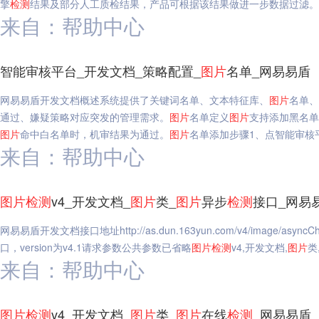
擎
检测
结果及部分人工质检结果，产品可根据该结果做进一步数据过滤。
来自：帮助中心
智能审核平台_开发文档_策略配置_
图片
名单_网易易盾
网易易盾开发文档概述系统提供了关键词名单、文本特征库、
图片
名单、
通过、嫌疑策略对应突发的管理需求。
图片
名单定义
图片
支持添加黑名单
图片
命中白名单时，机审结果为通过。
图片
名单添加步骤1、点智能审核平
来自：帮助中心
图片
检测
v4_开发文档_
图片
类_
图片
异步
检测
接口_网易
网易易盾开发文档接口地址http://as.dun.163yun.com/v4/image/asyn
口，version为v4.1请求参数公共参数已省略
图片
检测
v4,开发文档,
图片
类
来自：帮助中心
图片
检测
v4_开发文档_
图片
类_
图片
在线
检测
_网易易盾