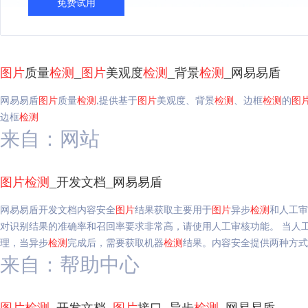
免费试用
图片
质量
检测
_
图片
美观度
检测
_背景
检测
_网易易盾
网易易盾
图片
质量
检测
,提供基于
图片
美观度、背景
检测
、边框
检测
的
图
边框
检测
来自：网站
图片
检测
_开发文档_网易易盾
网易易盾开发文档内容安全
图片
结果获取主要用于
图片
异步
检测
和人工审
对识别结果的准确率和召回率要求非常高，请使用人工审核功能。 当人
理，当异步
检测
完成后，需要获取机器
检测
结果。内容安全提供两种方式
来自：帮助中心
图片
检测
_开发文档_
图片
接口_异步
检测
_网易易盾