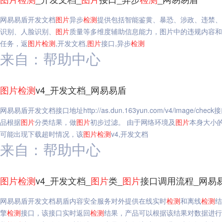
网易易盾开发文档
图片
异步
检测
提供包括智能鉴黄、暴恐、涉政、违禁、广
识别、人脸识别、
图片
质量等多维度辅助信息能力，图片中的违规内容和
任务，返
图片
检测
,开发文档,
图片
接口,异步
检测
来自：帮助中心
图片
检测
v4_开发文档_网易易盾
网易易盾开发文档接口地址http://as.dun.163yun.com/v4/ima
品根据
图片
分类结果，做
图片
初步过滤。 由于网络环境及
图片
本身大小
可能出现下载超时情况，该
图片
检测
v4,开发文档
来自：帮助中心
图片
检测
v4_开发文档_
图片
类_
图片
接口调用流程_网易
网易易盾开发文档易盾内容安全服务对外提供在线实时
检测
和离线
检测
结
擎
检测
接口，该接口实时返回
检测
结果，产品可以根据该结果对数据进行