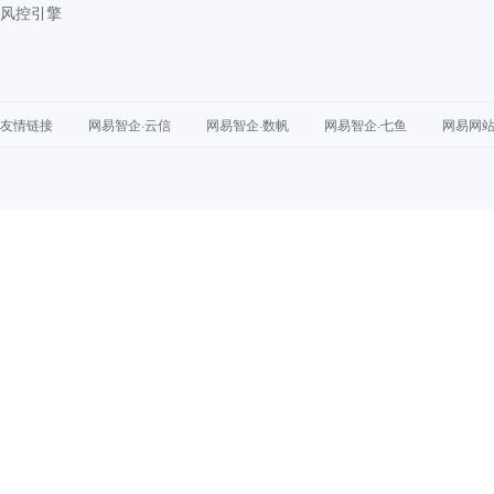
风控引擎
友情链接
网易智企·云信
网易智企·数帆
网易智企·七鱼
网易网