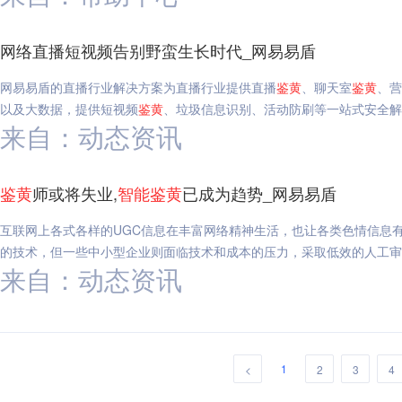
网络直播短视频告别野蛮生长时代_网易易盾
网易易盾的直播行业解决方案为直播行业提供直播
鉴
黄
、聊天室
鉴
黄
、营
以及大数据，提供短视频
鉴
黄
、垃圾信息识别、活动防刷等一站式安全解
来自：动态资讯
鉴
黄
师或将失业,
智能
鉴
黄
已成为趋势_网易易盾
互联网上各式各样的UGC信息在丰富网络精神生活，也让各类色情信息
的技术，但一些中小型企业则面临技术和成本的压力，采取低效的人工审
来自：动态资讯
1
<
2
3
4