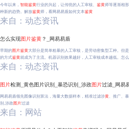
今年以来，
智能
鉴
黄
行业的兴起，让传统的人工审核、
鉴
黄
师等逐渐相形
种新的趋势。解放
鉴
黄
师，看网易易盾如何文本
鉴
黄
来自：动态资讯
怎么实现
图片
鉴
黄
？_网易易盾
早期的
图片
鉴
黄
大部分是简单粗暴的人工审核，是劳动密集型工种。但是
的方式
鉴
黄
就成为了主流。机器识别效果越好，人工审核成本越低。怎么
来自：动态资讯
图片
检测_黄色图片识别_暴恐识别_涉政
图片
过滤_网易
网易易盾领先图像识别算法，海量大数据样本，精准过滤涉
黄
、推广、暴
别,涉政
图片
过滤
来自：网站