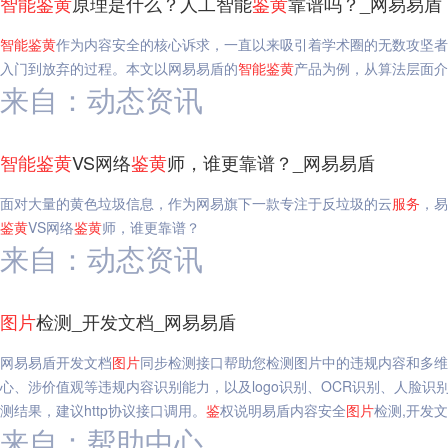
智能
鉴
黄
原理是什么？人工智能
鉴
黄
靠谱吗？_网易易盾
智能
鉴
黄
作为内容安全的核心诉求，一直以来吸引着学术圈的无数攻坚者
入门到放弃的过程。本文以网易易盾的
智能
鉴
黄
产品为例，从算法层面介
来自：动态资讯
智能
鉴
黄
VS网络
鉴
黄
师，谁更靠谱？_网易易盾
面对大量的黄色垃圾信息，作为网易旗下一款专注于反垃圾的云
服务
，易
鉴
黄
VS网络
鉴
黄
师，谁更靠谱？
来自：动态资讯
图片
检测_开发文档_网易易盾
网易易盾开发文档
图片
同步检测接口帮助您检测图片中的违规内容和多维
心、涉价值观等违规内容识别能力，以及logo识别、OCR识别、人脸识
测结果，建议http协议接口调用。
鉴
权说明易盾内容安全
图片
检测,开发
来自：帮助中心