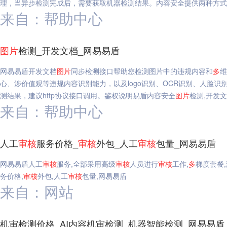
理，当异步检测完成后，需要获取机器检测结果。内容安全提供两种方式
来自：帮助中心
图片
检测_开发文档_网易易盾
网易易盾开发文档
图片
同步检测接口帮助您检测图片中的违规内容和
多
维
心、涉价值观等违规内容识别能力，以及logo识别、OCR识别、人脸识
测结果，建议http协议接口调用。鉴权说明易盾内容安全
图片
检测,开发
来自：帮助中心
人工
审核
服务价格_
审核
外包_人工
审核
包量_网易易盾
网易易盾人工
审核
服务,全部采用高级
审核
人员进行
审核
工作,
多
梯度套餐
务价格,
审核
外包,人工
审核
包量,网易易盾
来自：网站
机审检测价格_AI内容机审检测_机器智能检测_网易易盾