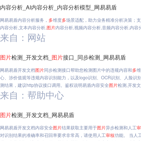
内容分析_AI内容分析_内容分析模型_网易易盾
网易易盾内容分析服务，
多
维度
多
场景适配，助力业务精准分析决策；支
内容分析,文本内容分析,
图片
内容分析,视频内容分析,音频内容分析,内容分
来自：网站
图片
检测_开发文档_
图片
接口_同步检测_网易易盾
网易易盾开发文档
图片
同步检测接口帮助您检测图片中的违规内容和
多
维
心、涉价值观等违规内容识别能力，以及logo识别、OCR识别、人脸识
测结果，建议http协议接口调用。鉴权说明易盾内容安全
图片
检测,开发文
来自：帮助中心
图片
检测_开发文档_网易易盾
网易易盾开发文档内容安全
图片
结果获取主要用于
图片
异步检测和人工
审
对识别结果的准确率和召回率要求非常高，请使用人工
审核
功能。 当人