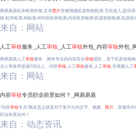
网易易盾机审检测价格,文本
图片
音频视频机器智能检测,无忧接入,提供高
格,机审检测,AI检测,AI内容机审检测,内容机审检测,机器智能检测,机器检
来自：网站
人工
审核
服务_人工
审核
_人工
审核
外包_内容
审核
外包_
网易易盾人工
审核
服务，拥有专业的内容安全
审核
团队，基于机器智能检
业人审效率提速5倍以上。内容
审核
,人工
审核
服务,人工
审核
,音视频人工
来自：网站
内容
审核
专员职业前景如何？_网易易盾
“内容
审核
专员”顾名思义就是对于某平台的文字、视频、
图片
、音频等内
职业前景如何？
来自：动态资讯