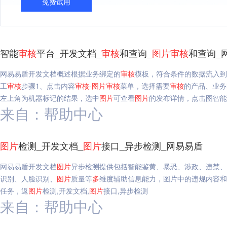
免费试用
智能
审核
平台_开发文档_
审核
和查询_
图片
审核
和查询_
网易易盾开发文档概述根据业务绑定的
审核
模板，符合条件的数据流入到
工
审核
步骤1、点击内容
审核
-
图片
审核
菜单，选择需要
审核
的产品、业务
左上角为机器标记的结果，选中
图片
可查看
图片
的发布详情，点击图智能
来自：帮助中心
图片
检测_开发文档_
图片
接口_异步检测_网易易盾
网易易盾开发文档
图片
异步检测提供包括智能鉴黄、暴恐、涉政、违禁、广
识别、人脸识别、
图片
质量等
多
维度辅助信息能力，图片中的违规内容和
任务，返
图片
检测,开发文档,
图片
接口,异步检测
来自：帮助中心