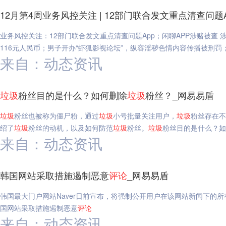
12月第4周业务风控关注 | 12部门联合发文重点清查问题
业务风控关注：12部门联合发文重点清查问题App；闲聊APP涉赌被查
116元人民币；男子开办“虾狐影视论坛”，纵容淫秽色情内容传播被刑罚；1
来自：动态资讯
垃圾
粉丝目的是什么？如何删除
垃圾
粉丝？_网易易盾
垃圾
粉丝也被称为僵尸粉，通过
垃圾
小号批量关注用户，
垃圾
粉丝存在不
绍了
垃圾
粉丝的动机，以及如何防范
垃圾
粉丝。
垃圾
粉丝目的是什么？如
来自：动态资讯
韩国网站采取措施遏制恶意
评论
_网易易盾
韩国最大门户网站Naver日前宣布，将强制公开用户在该网站新闻下的所
国网站采取措施遏制恶意
评论
来自：动态资讯