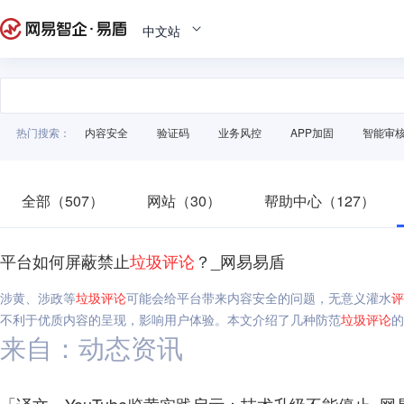
中文站
热门搜索：
内容安全
验证码
业务风控
APP加固
智能审
全部（507）
网站（30）
帮助中心（127）
平台如何屏蔽禁止
垃圾
评论
？_网易易盾
涉黄、涉政等
垃圾
评论
可能会给平台带来内容安全的问题，无意义灌水
评
不利于优质内容的呈现，影响用户体验。本文介绍了几种防范
垃圾
评论
的
来自：动态资讯