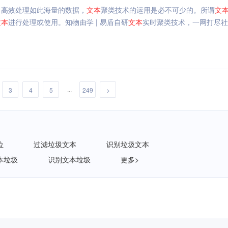
了高效处理如此海量的数据，
文本
聚类技术的运用是必不可少的。所谓
文
文本
进行处理或使用。知物由学 | 易盾自研
文本
实时聚类技术，一网打尽社
...
3
4
5
249
>
位
过滤垃圾文本
识别垃圾文本
本垃圾
识别文本垃圾
更多>