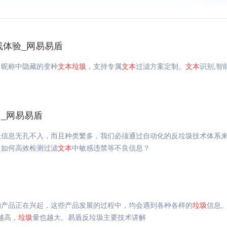
线体验_网易易盾
、昵称中隐藏的变种
文本
垃圾
，支持专属
文本
过滤方案定制。
文本
识别,智
_网易易盾
圾
信息无孔不入，而且种类繁多，我们必须通过自动化的反垃圾技术体系
。如何高效检测过滤
文本
中敏感违禁等不良信息？
的产品正在兴起，这些产品发展的过程中，均会遇到各种各样的
垃圾
信息
越高，
垃圾
量也越大。易盾反垃圾主要技术讲解