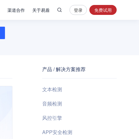
渠道合作
关于易盾
登录
免费试用
热
门
搜
索
内
容
产品 / 解决方案推荐
安
全
验
文本检测
证
码
音频检测
业
风控引擎
务
风
APP安全检测
控