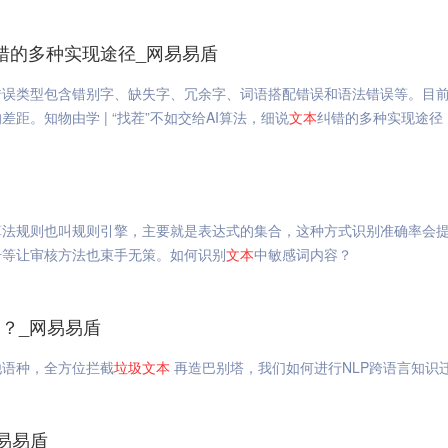
错的多种实现途径_网易易盾
错误类型包含错别字、缺失字、冗余字、词语搭配错误和语法错误等。目
。知物由学 | “找茬”不如交给AI算法，细说
文本
纠错的多种实现途径
算法规则也叫规则引擎，主要就是表达式的集合，这种方式识别准确率会
号等让审核方法也束手无策。如何识别
文本
中敏感词内容？
？_网易易盾
他语种，全方位拦截
垃圾
文本
再造巴别塔，我们如何进行NLP跨语言知识
易易盾