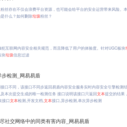
圾
粉丝存在不仅会浪费平台资源，也可能会给平台的安全运营带来风险。
的是什么？如何删除
垃圾
粉丝？
触犯互联网内容安全相关规范，而且降低了用户的体验度。针对UGC板块
板块
垃圾
信息过滤
异步检测_网易易盾
测接口不同，该接口不同步返回易盾内容安全服务实时内容安全引擎检测
及本次提交生成的唯一检测任务 接口说明该接口只返回
文本
提交的结果
取接口
文本
检测,开发文档,
文本
接口,异步检测,单次异步检测
尽社交网络中的同类有害内容_网易易盾