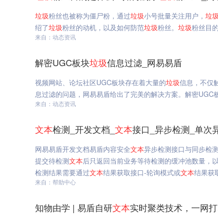
垃圾
粉丝也被称为僵尸粉，通过
垃圾
小号批量关注用户，
垃
绍了
垃圾
粉丝的动机，以及如何防范
垃圾
粉丝。
垃圾
粉丝目
来自：动态资讯
解密UGC板块
垃圾
信息过滤_网易易盾
视频网站、论坛社区UGC板块存在着大量的
垃圾
信息，不仅
息过滤的问题，网易易盾给出了完美的解决方案。解密UGC
来自：动态资讯
文本
检测_开发文档_
文本
接口_异步检测_单次
网易易盾开发文档易盾内容安全
文本
异步检测接口与同步检
提交待检测
文本
后只返回当前业务等待检测的缓冲池数量，以
检测结果需要通过
文本
结果获取接口-轮询模式或
文本
结果获
来自：帮助中心
知物由学 | 易盾自研
文本
实时聚类技术，一网打