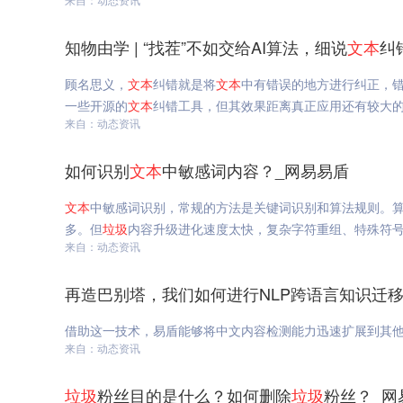
知物由学 | “找茬”不如交给AI算法，细说
文本
纠
顾名思义，
文本
纠错就是将
文本
中有错误的地方进行纠正，
一些开源的
文本
纠错工具，但其效果距离真正应用还有较大的差距
来自：动态资讯
如何识别
文本
中敏感词内容？_网易易盾
文本
中敏感词识别，常规的方法是关键词识别和算法规则。
多。但
垃圾
内容升级进化速度太快，复杂字符重组、特殊符
来自：动态资讯
再造巴别塔，我们如何进行NLP跨语言知识迁移
借助这一技术，易盾能够将中文内容检测能力迅速扩展到其
来自：动态资讯
垃圾
粉丝目的是什么？如何删除
垃圾
粉丝？_网