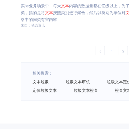
实际业务场景中，每天
文本
内容的数据量都在亿级以上，为
类，指的是将
文本
按照类别进行聚合，然后以类别为单位对
络中的同类有害内容
来自：动态资讯
1
<
2
相关搜索：
文本垃圾
垃圾文本审核
垃圾文本定
定位垃圾文本
垃圾文本检查
检查文