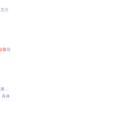
本文介
垃圾
信
结果，
，具体