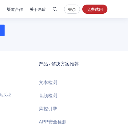
渠道合作
关于易盾
登录
免费试用
热
门
搜
索
内
容
产品 / 解决方案推荐
安
全
验
文本检测
证
码
盾,反垃
音频检测
业
风控引擎
务
风
APP安全检测
控