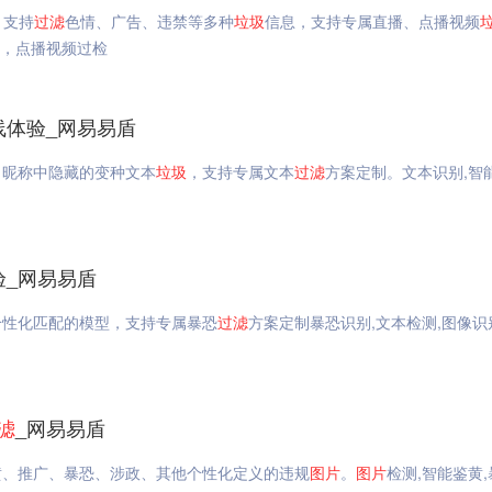
，支持
过滤
色情、广告、违禁等多种
垃圾
信息，支持专属直播、点播视频
测，点播视频过检
线体验_网易易盾
、昵称中隐藏的变种文本
垃圾
，支持专属文本
过滤
方案定制。文本识别,智能
验_网易易盾
个性化匹配的模型，支持专属暴恐
过滤
方案定制暴恐识别,文本检测,图像识
滤
_网易易盾
黄、推广、暴恐、涉政、其他个性化定义的违规
图片
。
图片
检测,智能鉴黄