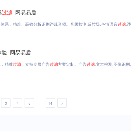
骂
过滤
_网易易盾
则体系，精准、高效分析识别违规音频。音频检测,反垃圾,色情语音
过滤
,
体验_网易易盾
库，精准
过滤
，支持专属广告
过滤
方案定制。广告
过滤
,文本检测,图像识别
...
3
4
5
14
>