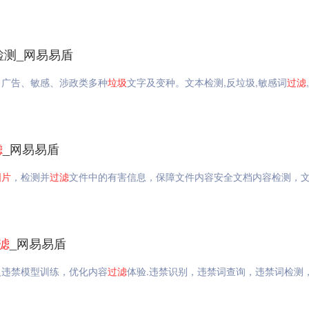
检测_网易易盾
、广告、敏感、涉政类多种
垃圾
文字及变种。文本检测,反垃圾,敏感词
过滤
滤
_网易易盾
图片
，检测并
过滤
文件中的有害信息，保障文件内容安全文档内容检测，
滤
_网易易盾
义违禁模型训练，优化内容
过滤
体验.违禁识别，违禁词查询，违禁词检测