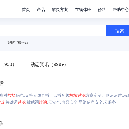
首页
产品
解决方案
在线体验
价格
帮助中心
搜索
智能审核平台
（933）
动态资讯（999+）
盾
多种
垃圾
信息,支持专属直播、点播音频
垃圾
过滤
方案定制。网易易盾,易
过滤
,关键词
过滤
,敏感词
过滤
,云安全,内容安全,网络信息安全,云服务
盾