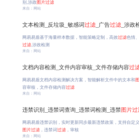
别,涉政
图片
过滤
来自：网站
文本检测_反垃圾_敏感词
过滤
_广告
过滤
_涉政
网易易盾基于海量样本数据，智能策略定制，高效
过滤
色情
过滤
,涉政检测
来自：网站
文档内容检测_文件内容审核_文件存储内容
过
网易易盾文档内容检测解决方案，智能解析文件中的文本和
容审核，文件存储内容
过滤
来自：网站
违禁识别_违禁词查询_违禁词检测_违禁
图片
过
网易易盾违禁识别，实时更新同步最新违禁政策，支持自定
图片
过滤
，违禁词
过滤
，审核
来自：网站