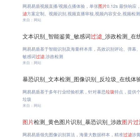
网易易盾视频直播/视频点播体验，单张
图片
0.12s 最快响应
滤
方案定制。视频识别,视频直播审核,视频内容安全,视频检
来自：网站
文本识别_智能鉴黄_敏感词
过滤
_涉政检测_在
网易易盾基于智能识别及海量样本库，高效识别评论、弹幕
敏感词
过滤
,涉政检测
来自：网站
暴恐识别_文本检测_图像识别_反垃圾_在线体
网易易盾基于多年行业经验积累，针对暴恐
垃圾
特点，提供
垃圾
来自：网站
图片
检测_黄色图片识别_暴恐识别_涉政
图片
过
网易易盾领先图像识别算法，海量大数据样本，精准
过滤
涉