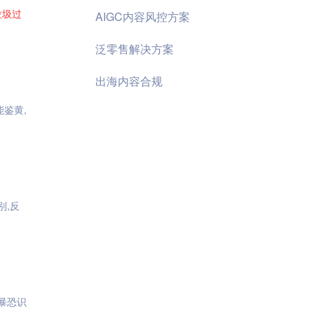
垃圾
过
AIGC内容风控方案
泛零售解决方案
出海内容合规
鉴黄,
别,反
,暴恐识