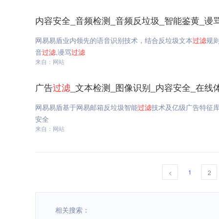
内容安全_音频检测_音频反垃圾_智能鉴黄_谩
网易易盾业内领先的语音识别技术，结合反垃圾文本
过滤
规
音
过滤
,谩骂
过滤
来自：网站
广告
过滤
_文本检测_图像识别_内容安全_在线
网易易盾基于网易邮箱反垃圾智能
过滤
技术及亿级广告特征
安全
来自：网站
1
<
2
相关搜索：