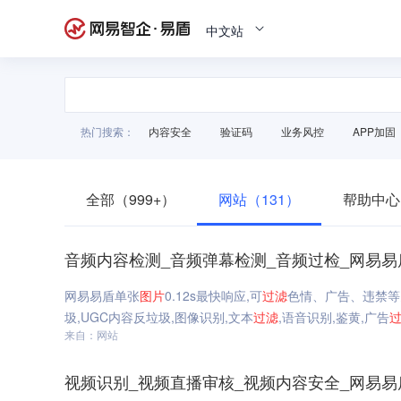
中文站
热门搜索：
内容安全
验证码
业务风控
APP加固
全部（999+）
网站（131）
帮助中心
音频内容检测_音频弹幕检测_音频过检_网易易
网易易盾单张
图片
0.12s最快响应,可
过滤
色情、广告、违禁等
圾,UGC内容反垃圾,图像识别,文本
过滤
,语音识别,鉴黄,广告
来自：网站
视频识别_视频直播审核_视频内容安全_网易易