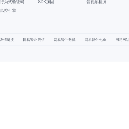
行为式验证码
SDK加固
音视频检测
风控引擎
友情链接
网易智企·云信
网易智企·数帆
网易智企·七鱼
网易网