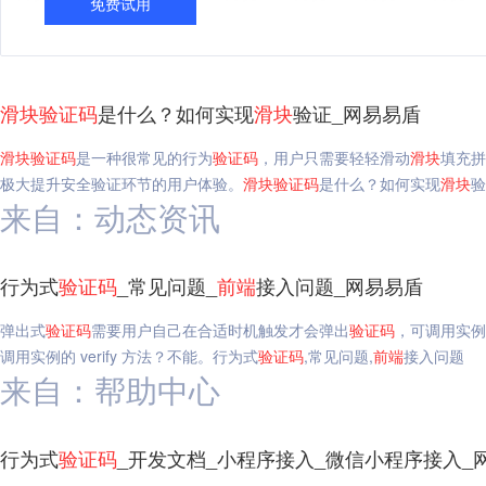
免费试用
滑块
验证码
是什么？如何实现
滑块
验证_网易易盾
滑块
验证码
是一种很常见的行为
验证码
，用户只需要轻轻滑动
滑块
填充拼
极大提升安全验证环节的用户体验。
滑块
验证码
是什么？如何实现
滑块
验
来自：动态资讯
行为式
验证码
_常见问题_
前端
接入问题_网易易盾
弹出式
验证码
需要用户自己在合适时机触发才会弹出
验证码
，可调用实例的 
调用实例的 verify 方法？不能。行为式
验证码
,常见问题,
前端
接入问题
来自：帮助中心
行为式
验证码
_开发文档_小程序接入_微信小程序接入_