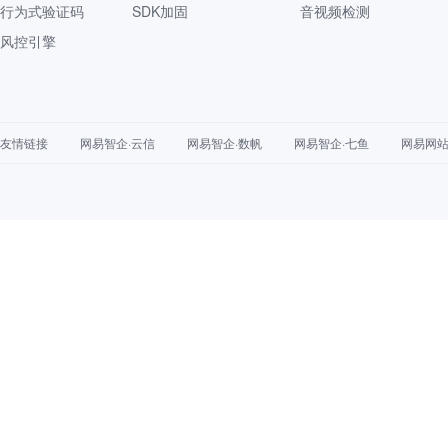
行为式验证码
SDK加固
音视频检测
风控引擎
友情链接
网易智企·云信
网易智企·数帆
网易智企·七鱼
网易网