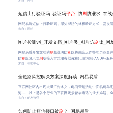
短信上行验证码_验证码
平台
_防
刷
防灌水_在线
网易易盾短信上行验证码，感知威胁的终极验证方式，需发
来自：网站
图片检测v4_开发文档_图片类_图片防
刷
版_网
网易易盾开发文档防
刷
版说明防
刷
版将融合反作弊能力综合
防
刷
版SDK防
刷
版接入方式服务器api接口前端接入SDK+服
来自：帮助中心
全链路风控解决方案深度解读_网易易盾
互联网社区内出现大量广告水文，电商营销活动中面临薅羊
海……以上是各个行业的互联网场景都会遭遇的业务难题。
来自：动态资讯
如何防止短信接口被
刷
？_网易易盾