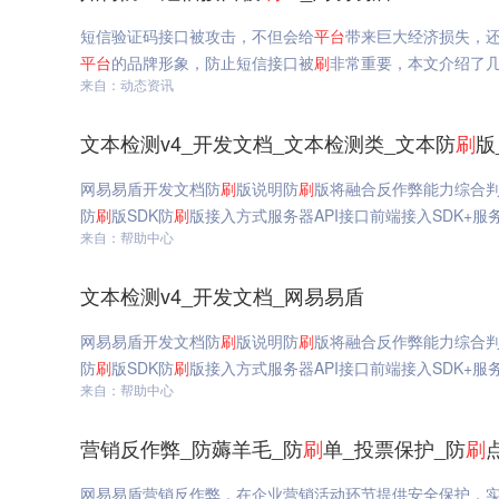
短信验证码接口被攻击，不但会给
平台
带来巨大经济损失，
平台
的品牌形象，防止短信接口被
刷
非常重要，本文介绍了
来自：动态资讯
文本检测v4_开发文档_文本检测类_文本防
刷
版
网易易盾开发文档防
刷
版说明防
刷
版将融合反作弊能力综合
防
刷
版SDK防
刷
版接入方式服务器API接口前端接入SDK+服
来自：帮助中心
文本检测v4_开发文档_网易易盾
网易易盾开发文档防
刷
版说明防
刷
版将融合反作弊能力综合
防
刷
版SDK防
刷
版接入方式服务器API接口前端接入SDK+服
来自：帮助中心
营销反作弊_防薅羊毛_防
刷
单_投票保护_防
刷
网易易盾营销反作弊，在企业营销活动环节提供安全保护，