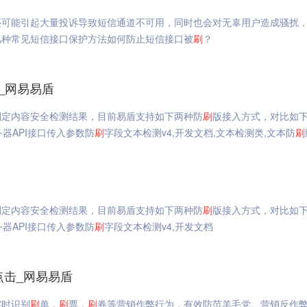
还可能引起大量投诉导致短信通道不可用，同时也会对无辜用户造成骚扰
几种常见短信接口保护方法如何防止短信接口被
刷
？
_网易易盾
判定内容安全检测结果，目前易盾支持如下两种防
刷
版接入方式，对比如下
务器API接口传入参数防
刷
字段文本检测v4,开发文档,文本检测类,文本防
刷
判定内容安全检测结果，目前易盾支持如下两种防
刷
版接入方式，对比如下
务器API接口传入参数防
刷
字段文本检测v4,开发文档
点击_网易易盾
实时识别
刷
单，
刷
票，
刷
券等营销作弊行为，有效防范羊毛党。营销反作弊