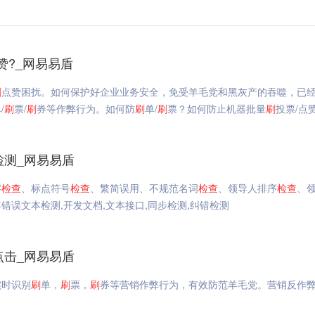
赞?_网易易盾
刷
点赞困扰。如何保护好企业业务安全，免受羊毛党和黑灰产的吞噬，已
/
刷
票/
刷
券等作弊行为。如何防
刷
单/
刷
票？如何防止机器批量
刷
投票/点
检测_网易易盾
字
检查
、标点符号
检查
、繁简误用、不规范名词
检查
、领导人排序
检查
、
错误文本检测,开发文档,文本接口,同步检测,纠错检测
点击_网易易盾
实时识别
刷
单，
刷
票，
刷
券等营销作弊行为，有效防范羊毛党。营销反作弊