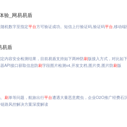
体验_网易易盾
送随机数字至指定
平台
方可验证成功。短信上行验证码,验证码
平台
,移动
易易盾
判定内容安全检测结果，目前易盾支持如下两种防
刷
版接入方式，对比如下
务器API接口获取信息防
刷
字段图片检测v4,开发文档,图片类,图片防
刷
版
毛、
刷
单等问题，航旅出行
平台
遭遇大量恶意爬虫，企业O2O推广经费石
全链路风控解决方案深度解读