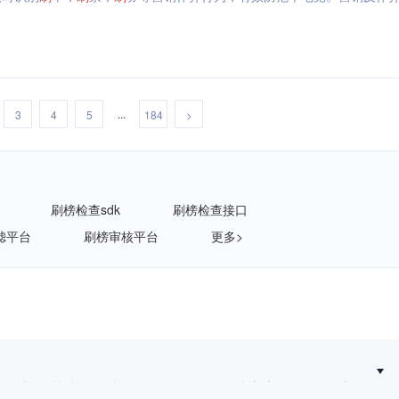
...
3
4
5
184
>
刷榜检查sdk
刷榜检查接口
滤平台
刷榜审核平台
更多>
新规落地后，拟人化互动服务如何建立安全合规体系？