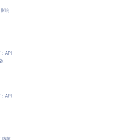
，影响
：API
版
：API
,防薅