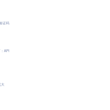
端验证码
：API
沉大