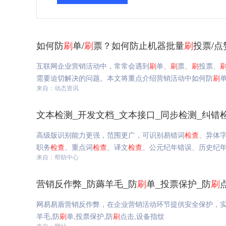
如何防
刷
单/
刷
票？如何防止机器批量
刷
投票/点
互联网企业营销活动中，常常会遇到
刷
单、
刷
票、
刷
投票、
需要迫切解决的问题。本文将重点介绍营销活动中如何防
刷
单
来自：动态资讯
文本检测_开发文档_文本接口_同步检测_纠错
高级版识别能力更强，范围更广，可识别易错词
检查
、异体
职务
检查
、重点词
检查
、译文
检查
、公元纪年错误、历史纪年
来自：帮助中心
营销反作弊_防薅羊毛_防
刷
单_投票保护_防
刷
网易易盾营销反作弊，在企业营销活动环节提供安全保护，
羊毛,防
刷
单,投票保护,防
刷
点击,设备指纹
来自：网站