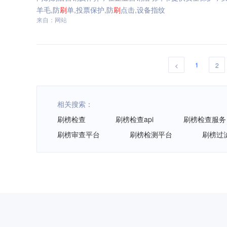
羊毛,防
刷
单,投票保护,防
刷
点击,设备指纹
来自：网站
1
<
2
相关搜索：
刷榜检查
刷榜检查api
刷榜检查服务
刷榜审查平台
刷榜检测平台
刷榜过