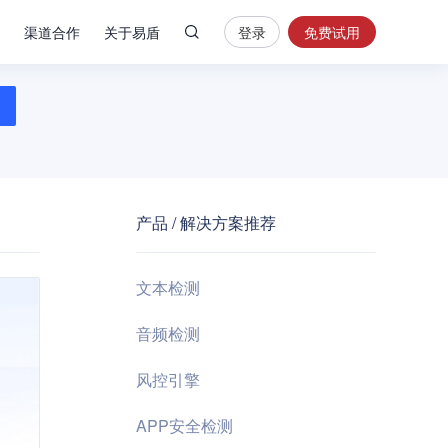
渠道合作
关于易盾
登录
免费试用
热
门
搜
索
内
容
产品 / 解决方案推荐
安
全
验
文本检测
证
码
音频检测
业
风控引擎
务
风
APP安全检测
控