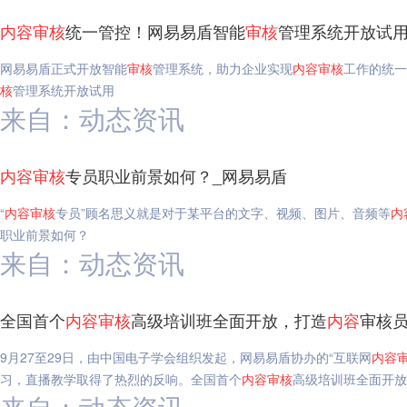
内容
审核
统一管控！网易易盾智能
审核
管理系统开放试用
网易易盾正式开放智能
审核
管理系统，助力企业实现
内容
审核
工作的统一
核
管理系统开放试用
来自：动态资讯
内容
审核
专员职业前景如何？_网易易盾
“
内容
审核
专员”顾名思义就是对于某平台的文字、视频、图片、音频等
内
职业前景如何？
来自：动态资讯
全国首个
内容
审核
高级培训班全面开放，打造
内容
审核
9月27至29日，由中国电子学会组织发起，网易易盾协办的“互联网
内容
习，直播教学取得了热烈的反响。全国首个
内容
审核
高级培训班全面开放
来自：动态资讯