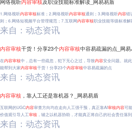
网络视听
内容
审核
及职业技能标准解读_网易易盾
1.网络视听
内容
审核
标准；2.网络视听
内容
审核
通则；3.网络视听
内容
错
则；6.网络短视频平台管理规范；7.互联网
内容
审核
职业技能等级标准解
来自：动态资讯
内容
审核
干货！分享23个
内容
审核
中容易疏漏的点_网易
在
内容
审核
中，总有一些疏忽，犯下无心之过，导致
内容
安全问题。就此
能帮到大家
内容
审核
干货！分享23个
内容
审核
中容易疏漏的点
来自：动态资讯
内容
审核
，靠人工还是靠机器？_网易易盾
互联网的UGC
内容
审查方向均在走向人工强干预，真正靠AI
审核
内容
可
价值观引导人工
审核
，辅之以机器协助，才能真正将自己的社会责任落到
来自：动态资讯