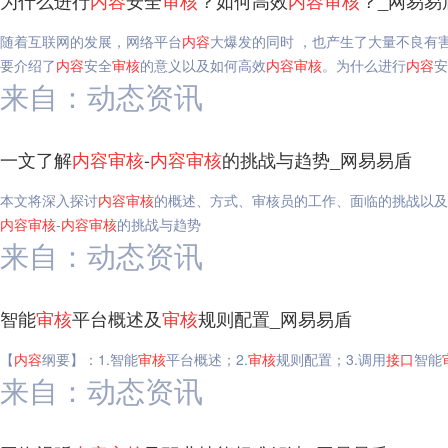
为什么进行
内容
安全
审核
？如何高效
内容
审核
？_网易易
随着互联网的发展，网络平台
内容
大爆发的同时 ，也产生了大量不良有
要介绍了
内容
安全
审核
的意义以及如何高效
内容
审核
。为什么进行
内容
安
来自：动态资讯
一文了解
内容
审核
-
内容
审核
的挑战与趋势_网易易盾
本文将深入探讨
内容
审核
的概述、方式、审核员的工作、面临的挑战以及
内容
审核
-
内容
审核
的挑战与趋势
来自：动态资讯
智能
审核
平台概述及
审核
规则配置_网易易盾
【
内容
纲要】：1.智能
审核
平台概述；2.
审核
规则配置；3.调用
接口
智能
来自：动态资讯