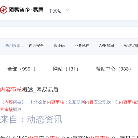
中文站
热门搜索：
内容安全
验证码
业务风控
APP加固
智能审
全部（999+）
网站（131）
帮助中心（933）
内容
审核
概述_网易易盾
【
内容
纲要】：1.什么是
内容
审核
；2.互联网
内容
安全现状；3.
内容
审核
容
审核
概述
来自：动态资讯