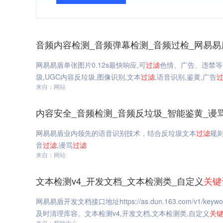
音频内容检测_音频弹幕检测_音频过检_网易易
网易易盾单张图片0.12s最快响应,可
过滤
色情、广告、违禁等
圾,UGC内容反垃圾,图像识别,文本
过滤
,语音识别,鉴黄,广告
来自：网站
内容安全_音频检测_音频反垃圾_智能鉴黄_谩
网易易盾业内领先的语音识别技术，结合反垃圾文本
过滤
规
音
过滤
,谩骂
过滤
来自：网站
文本检测v4_开发文档_文本检测类_自定义
关键
网易易盾开发文档接口地址https://as.dun.163.com/v1
及时清理库容。文本检测v4,开发文档,文本检测类,自定义
关
来自：帮助中心