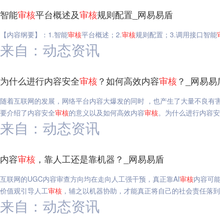
智能
审核
平台概述及
审核
规则配置_网易易盾
【内容纲要】：1.智能
审核
平台概述；2.
审核
规则配置；3.调用接口智能
来自：动态资讯
为什么进行内容安全
审核
？如何高效内容
审核
？_网易易
随着互联网的发展，网络平台内容大爆发的同时 ，也产生了大量不良有
要介绍了内容安全
审核
的意义以及如何高效内容
审核
。为什么进行内容安
来自：动态资讯
内容
审核
，靠人工还是靠机器？_网易易盾
互联网的UGC内容审查方向均在走向人工强干预，真正靠AI
审核
内容可能
价值观引导人工
审核
，辅之以机器协助，才能真正将自己的社会责任落到
来自：动态资讯