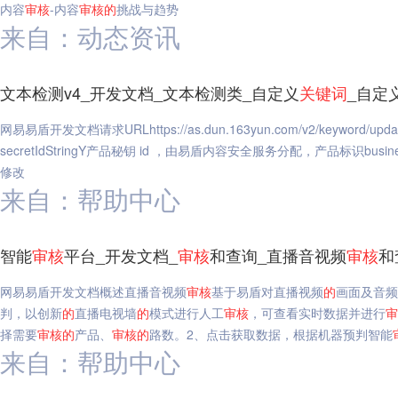
内容
审核
-内容
审核
的
挑战与趋势
来自：动态资讯
文本检测v4_开发文档_文本检测类_自定义
关键词
_自定
网易易盾开发文档请求URLhttps://as.dun.163yun.com/v2/ke
secretIdStringY产品秘钥 id ，由易盾内容安全服务分配，产品标识bus
修改
来自：帮助中心
智能
审核
平台_开发文档_
审核
和查询_直播音视频
审核
和
网易易盾开发文档概述直播音视频
审核
基于易盾对直播视频
的
画面及音频
判，以创新
的
直播电视墙
的
模式进行人工
审核
，可查看实时数据并进行
审
择需要
审核
的
产品、
审核
的
路数。2、点击获取数据，根据机器预判智能
来自：帮助中心