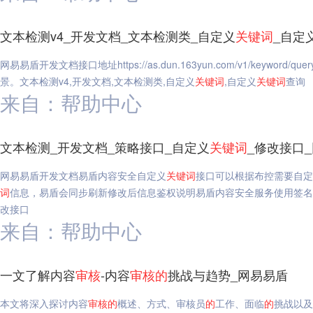
文本检测v4_开发文档_文本检测类_自定义
关键词
_自定
网易易盾开发文档接口地址https://as.dun.163yun.com/v1/keyw
景。文本检测v4,开发文档,文本检测类,自定义
关键词
,自定义
关键词
查询
来自：帮助中心
文本检测_开发文档_策略接口_自定义
关键词
_修改接口
网易易盾开发文档易盾内容安全自定义
关键词
接口可以根据布控需要自定
词
信息，易盾会同步刷新修改后信息鉴权说明易盾内容安全服务使用签名方
改接口
来自：帮助中心
一文了解内容
审核
-内容
审核
的
挑战与趋势_网易易盾
本文将深入探讨内容
审核
的
概述、方式、审核员
的
工作、面临
的
挑战以及