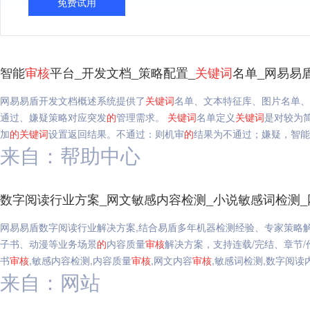
免费试用
智能
审核
平台_开发文档_策略配置_
关键词
名单_网易易
网易易盾开发文档概述系统提供了
关键词
名单、文本特征库、图片名单、
通过、嫌疑策略对应突发
的
管理需求。
关键词
名单定义
关键词
是对较为
加
的
关键词
设置返回结果。不通过：则机审
的
结果为不通过；嫌疑，智能
来自：帮助中心
数字阅读行业方案_网文敏感内容检测_小说敏感词检测_
网易易盾数字阅读行业解决方案,结合易盾多年机器检测经验、专家策略
子书、动漫等业务场景
的
内容质量
审核
解决方案，支持连载/完结、章节/
书
审核
,敏感内容检测,内容质量
审核
,网文内容
审核
,敏感词检测,数字阅读
来自：网站