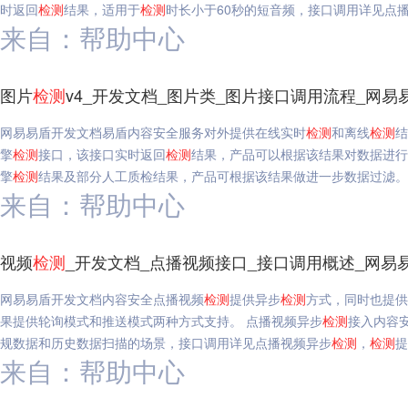
时返回
检测
结果，适用于
检测
时长小于60秒的短音频，接口调用详见点
来自：帮助中心
图片
检测
v4_开发文档_图片类_图片接口调用流程_网易
网易易盾开发文档易盾内容安全服务对外提供在线实时
检测
和离线
检测
结
擎
检测
接口，该接口实时返回
检测
结果，产品可以根据该结果对数据进行
擎
检测
结果及部分人工质检结果，产品可根据该结果做进一步数据过滤。
来自：帮助中心
视频
检测
_开发文档_点播视频接口_接口调用概述_网易
网易易盾开发文档内容安全点播视频
检测
提供异步
检测
方式，同时也提供
果提供轮询模式和推送模式两种方式支持。 点播视频异步
检测
接入内容
规数据和历史数据扫描的场景，接口调用详见点播视频异步
检测
，
检测
提
来自：帮助中心