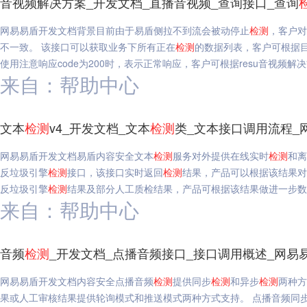
音视频解决方案_开发文档_直播音视频_查询接口_查询
网易易盾开发文档背景目前由于易盾侧拉不到流会被动停止
检测
，客户对
不一致。 该接口可以获取业务下所有正在
检测
的数据列表，客户可根据
使用注意响应code为200时，表示正常响应，客户可根据resu音视频解决
来自：帮助中心
文本
检测
v4_开发文档_文本
检测
类_文本接口调用流程_
网易易盾开发文档易盾内容安全文本
检测
服务对外提供在线实时
检测
和离
反垃圾引擎
检测
接口，该接口实时返回
检测
结果，产品可以根据该结果对
反垃圾引擎
检测
结果及部分人工质检结果，产品可根据该结果做进一步数
来自：帮助中心
音频
检测
_开发文档_点播音频接口_接口调用概述_网易
网易易盾开发文档内容安全点播音频
检测
提供同步
检测
和异步
检测
两种方
果或人工审核结果提供轮询模式和推送模式两种方式支持。 点播音频同