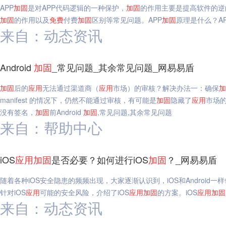
APP
加固
是对APP代码逻辑的一种保护，
加固
的作用主要是提高软件的逆
加固
的作用以及
免费
付费
加固
区别等常见问题。APP
加固
原理是什么？A
来自：动态资讯
Android
加固
_常见问题_其余常见问题_网易易盾
加固
后的
应用
无法通过渠道商（
应用
市场）的审核？解决办法一：确保
加
manifest 的情况下，仍然不能通过审核，有可能是
加固
隐藏了
应用
市场的
没有签名，
加固
前Android
加固
,常见问题,其余常见问题
来自：帮助中心
iOS
应用
加固
是否必要？如何进行iOS
加固
？_网易易盾
随着各种iOS安全隐患的频频出现，大家逐渐认识到，iOS和Android一
针对iOS
应用
可能的安全风险，介绍了iOS
应用
加固
的方案。iOS
应用
加固
来自：动态资讯