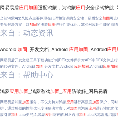
网易易盾
应用
加固
适配鸿蒙，为鸿蒙
应用
安全保驾护航_
当前鸿蒙App风险点主要体现在代码和资源的安全性，易盾安全
加固
可支
专项解决方案，对
加固
的鸿蒙
应用
进行性能优化，减少对应用性能的影响
来自：动态资讯
Android
加固
_开发文档_Android
应用
加固
_Android
应用
网易易盾开发文档工具下载功能介绍DEX文件保护对APK中DEX文件进
的代码文件。Android
加固
,开发文档,Android
应用
加固
,Android
应用
加固
来自：帮助中心
鸿蒙
应用
加固
_鸿蒙游戏
加固
_
应用
防破解_网易易盾
网易易盾鸿蒙
加固
服务，不仅支持对鸿蒙
应用
进行高强度
加固
保护，同时
护，通过独创的性能优化专项解决方案，对
加固
的鸿蒙
应用
进行性能优化
蒙引擎
加固
,aab类混淆,鸿蒙
应用
防破解,ELF通用
加固
,abc名称混淆,鸿蒙