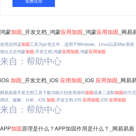
免费试用
鸿蒙
加固
_开发文档_鸿蒙
应用
加固
_鸿蒙
应用
加固
_网易
使用说明该
加固
工具为jar包文件，适用于Windows、Linux以及Ma
地址点击鸿蒙
加固
,开发文档,鸿蒙
应用
加固
,鸿蒙
应用
加固
来自：帮助中心
iOS
加固
_开发文档_iOS
应用
加固
_iOS
应用
加固
_网易
网易易盾开发文档工具下载功能介绍使用源码
加固
或者二进制
加固
的方式
调试、破解、分析。iOS
加固
,开发文档,iOS
应用
加固
,iOS
应用
加固
来自：帮助中心
APP
加固
原理是什么？APP加固作用是什么？_网易易盾