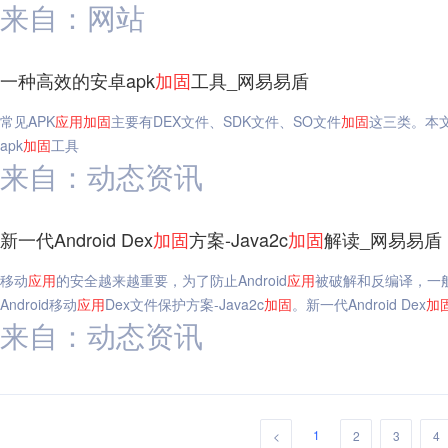
来自：网站
一种高效的安卓apk
加固
工具_网易易盾
常见APK
应用
加固
主要有DEX文件、SDK文件、SO文件
加固
这三类。本文
apk
加固
工具
来自：动态资讯
新一代Android Dex
加固
方案-Java2c
加固
解读_网易易盾
移动
应用
的安全越来越重要，为了防止Android
应用
被破解和反编译，一般
Android移动
应用
Dex文件保护方案-Java2c
加固
。新一代Android Dex
加
来自：动态资讯
1
<
2
3
4