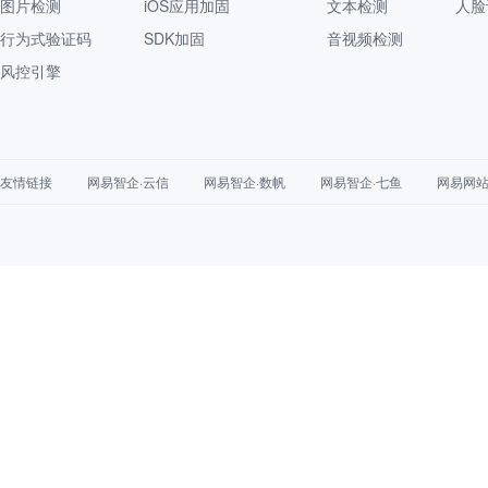
图片检测
iOS应用加固
文本检测
人脸
行为式验证码
SDK加固
音视频检测
风控引擎
友情链接
网易智企·云信
网易智企·数帆
网易智企·七鱼
网易网