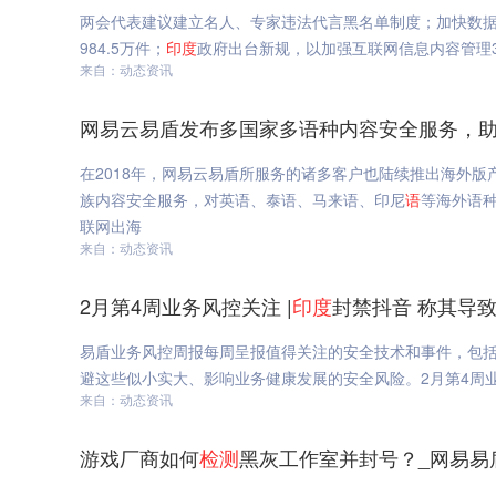
两会代表建议建立名人、专家违法代言黑名单制度；加快数据
984.5万件；
印度
政府出台新规，以加强互联网信息内容管理3月
来自：动态资讯
网易云易盾发布多国家多语种内容安全服务，助
在2018年，网易云易盾所服务的诸多客户也陆续推出海外
族内容安全服务，对英语、泰语、马来语、印尼
语
等海外语
联网出海
来自：动态资讯
2月第4周业务风控关注 |
印度
封禁抖音 称其导致
易盾业务风控周报每周呈报值得关注的安全技术和事件，包
避这些似小实大、影响业务健康发展的安全风险。2月第4周业
来自：动态资讯
游戏厂商如何
检测
黑灰工作室并封号？_网易易