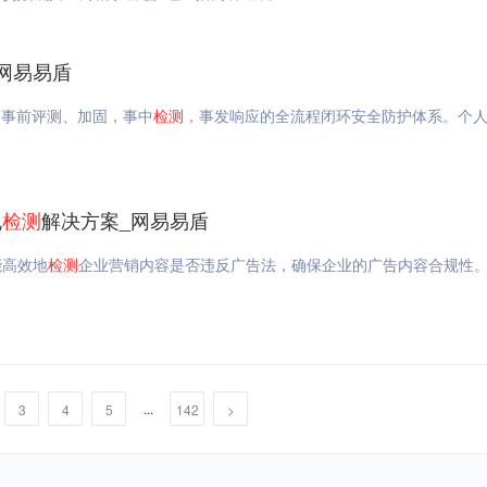
网易易盾
）事前评测、加固，事中
检测
，事发响应的全流程闭环安全防护体系。个
规
检测
解决方案_网易易盾
能高效地
检测
企业营销内容是否违反广告法，确保企业的广告内容合规性
...
3
4
5
142
>