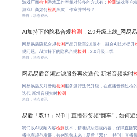
游戏厂商
检测
游戏工作室相对较多的方式有：
检测
游戏客户
游戏厂商如何
检测
黑灰工作室并封号？
来自：动态资讯
AI加持下的隐私合规
检测
，2.0升级上线_网易
网易易盾隐私合规
检测
产品升级至2.0版本，融合AI技术提升
规问题。AI加持下的隐私合规
检测
，2.0升级上线
来自：动态资讯
网易易盾音频过滤服务再次迭代 新增音频实时
网易易盾又对音频
检测
服务进行迭代升级，在点播音频过检
迭代 新增音频实时
检测
来自：动态资讯
易盾「双11」特刊 | 直播带货频“翻车”，如
我们以AI视频内容
检测
技术，精准识别违规内容，保障直播
播电商规范发展，共创繁荣未来！易盾「双11」特刊 | 直播