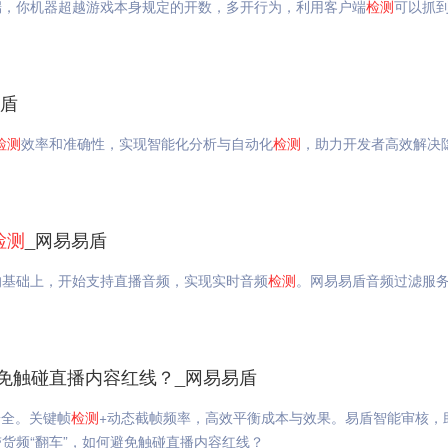
端，你机器超越游戏本身规定的开数，多开行为，利用客户端
检测
可以抓
易盾
检测
效率和准确性，实现智能化分析与自动化
检测
，助力开发者高效解决
检测
_网易易盾
的基础上，开始支持直播音频，实现实时音频
检测
。网易易盾音频过滤服
何避免触碰直播内容红线？_网易易盾
安全。关键帧
检测
+动态截帧频率，高效平衡成本与效果。易盾智能审核，
带货频“翻车”，如何避免触碰直播内容红线？