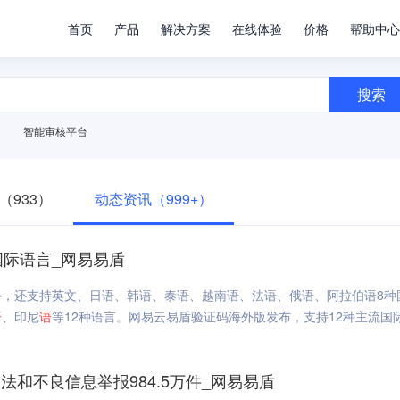
首页
产品
解决方案
在线体验
价格
帮助中心
搜索
智能审核平台
（933）
动态资讯（999+）
国际语言_网易易盾
，还支持英文、日语、韩语、泰语、越南语、法语、俄语、阿拉伯语8种
语
、印尼
语
等12种语言。网易云易盾验证码海外版发布，支持12种主流国
法和不良信息举报984.5万件_网易易盾