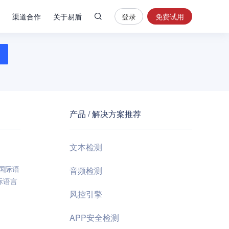
渠道合作
关于易盾
登录
免费试用
热
门
搜
索
内
容
产品 / 解决方案推荐
安
全
验
文本检测
证
码
国际语
音频检测
际语言
业
风控引擎
务
风
APP安全检测
控