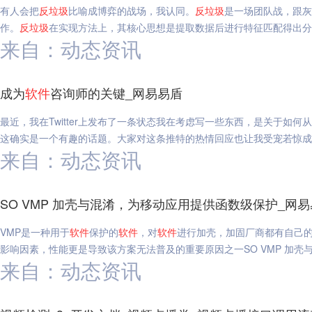
有人会把
反垃圾
比喻成博弈的战场，我认同。
反垃圾
是一场团队战，跟灰
作。
反垃圾
在实现方法上，其核心思想是提取数据后进行特征匹配得出分
来自：动态资讯
成为
软件
咨询师的关键_网易易盾
最近，我在Twitter上发布了一条状态我在考虑写一些东西，是关于如何
这确实是一个有趣的话题。大家对这条推特的热情回应也让我受宠若惊成
来自：动态资讯
SO VMP 加壳与混淆，为移动应用提供函数级保护_网
VMP是一种用于
软件
保护的
软件
，对
软件
进行加壳，加固厂商都有自己的 V
影响因素，性能更是导致该方案无法普及的重要原因之一SO VMP 加
来自：动态资讯