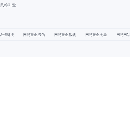
风控引擎
友情链接
网易智企·云信
网易智企·数帆
网易智企·七鱼
网易网