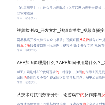
【内容纲要】：1.什么是内容审核；2.互联网内容安全现状；
容审核概述
来自：动态资讯
视频检测v3_开发文档_视频直播类_视频直播
网易易盾开发文档云安全（易盾）视频直播
反垃圾
服务对外
播
反垃圾
服务接口调用示意图：视频检测v3,开发文档,视频
来自：帮助中心
APP加固原理是什么？APP加固作用是什么？
APP加固是对APP代码逻辑
的
一种保护，加固
的
作用主要是提
加固
的
作用以及免费付费加固区别等常见问题。APP加固原理
来自：动态资讯
从技术对抗到数据分析，论游戏中
的
反作弊与
游戏体验两大害：作弊与垃圾信息，保障游戏
的
安全公正对