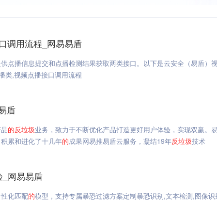
接口调用流程_网易易盾
提供点播信息提交和点播检测结果获取两类接口。以下是云安全（易盾）
点播类,视频点播接口调用流程
易盾
产品
的
反垃圾
业务，致力于不断优化产品打造更好用户体验，实现双赢。
，积累和进化了十几年
的
成果网易推易盾云服务，凝结19年
反垃圾
技术
验_网易易盾
个性化匹配
的
模型，支持专属暴恐过滤方案定制暴恐识别,文本检测,图像识