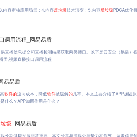
3.内容审核应用场景；4.内容
反垃圾
技术演变；5.内容
反垃圾
PDCA优化
接口调用流程_网易易盾
提供直播信息提交和直播检测结果获取两类接口。以下是云安全（易盾）
直播类,视频直播接口调用流程
_网易易盾
高
软件
的
逆向成本，降低
软件
被破解
的
几率。本文主要介绍了APP加固
是什么？APP加固作用是什么？
反垃圾
_网易易盾
游戏长期健康发展非常重要。本文分享与游戏外挂势力在作弊、垃圾信息