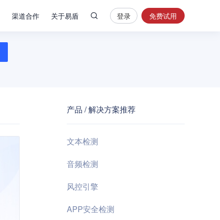
渠道合作
关于易盾
登录
免费试用
热
门
搜
索
内
容
产品 / 解决方案推荐
安
全
验
文本检测
证
码
音频检测
业
风控引擎
务
风
APP安全检测
控