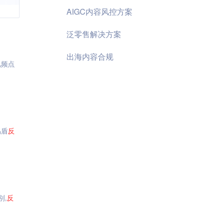
AIGC内容风控方案
泛零售解决方案
出海内容合规
视频点
易盾
反
别,
反