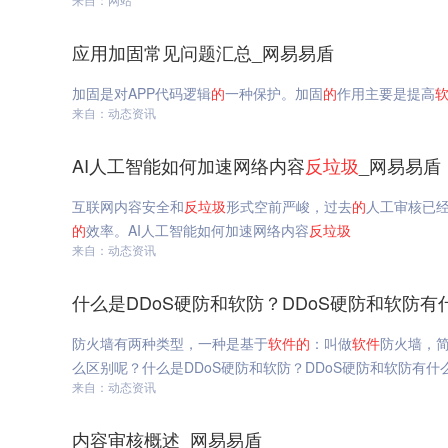
应用加固常见问题汇总_网易易盾
加固是对APP代码逻辑
的
一种保护。加固
的
作用主要是提高
来自：动态资讯
AI人工智能如何加速网络内容
反垃圾
_网易易盾
互联网内容安全和
反垃圾
形式空前严峻，过去
的
人工审核已
的
效率。AI人工智能如何加速网络内容
反垃圾
来自：动态资讯
什么是DDoS硬防和软防？DDoS硬防和软防有
防火墙有两种类型，一种是基于
软件
的
：叫做
软件
防火墙，
么区别呢？什么是DDoS硬防和软防？DDoS硬防和软防有什
来自：动态资讯
内容审核概述_网易易盾