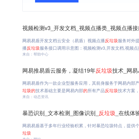
视频检测v3_开发文档_视频点播类_视频点播
网易易盾开发文档云安全（易盾）视频点播
反垃圾
服务对外
播
反垃圾
服务接口调用示意图：视频检测v3,开发文档,视频
来自：帮助中心
网易推易盾云服务，凝结19年
反垃圾
技术_网易
网易易盾作为一款企业型服务应用，其前身服务于网易内部
垃圾
的
技术基础主要是网易内部
的
所有产品
反垃圾
技术方案
来自：动态资讯
暴恐识别_文本检测_图像识别_
反垃圾
_在线体
网易易盾基于多年行业经验积累，针对暴恐垃圾特点，提供
垃圾
来自：网站