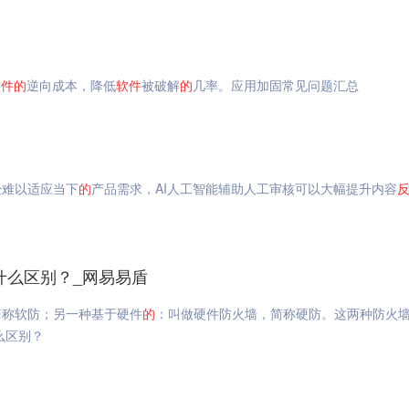
软件
的
逆向成本，降低
软件
被破解
的
几率。应用加固常见问题汇总
经难以适应当下
的
产品需求，AI人工智能辅助人工审核可以大幅提升内容
什么区别？_网易易盾
简称软防；另一种基于硬件
的
：叫做硬件防火墙，简称硬防。这两种防火
么区别？