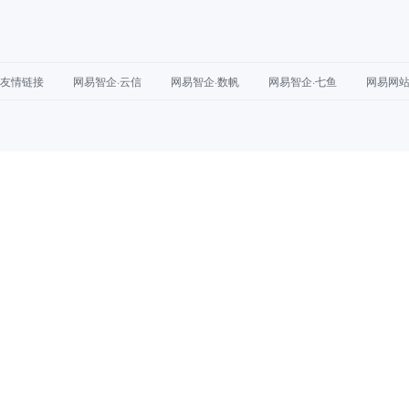
友情链接
网易智企·云信
网易智企·数帆
网易智企·七鱼
网易网