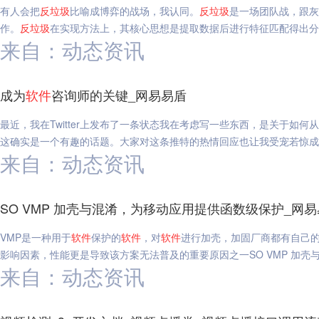
有人会把
反垃圾
比喻成博弈的战场，我认同。
反垃圾
是一场团队战，跟灰
作。
反垃圾
在实现方法上，其核心思想是提取数据后进行特征匹配得出分
来自：动态资讯
成为
软件
咨询师的关键_网易易盾
最近，我在Twitter上发布了一条状态我在考虑写一些东西，是关于如何
这确实是一个有趣的话题。大家对这条推特的热情回应也让我受宠若惊成
来自：动态资讯
SO VMP 加壳与混淆，为移动应用提供函数级保护_网
VMP是一种用于
软件
保护的
软件
，对
软件
进行加壳，加固厂商都有自己的 V
影响因素，性能更是导致该方案无法普及的重要原因之一SO VMP 加
来自：动态资讯