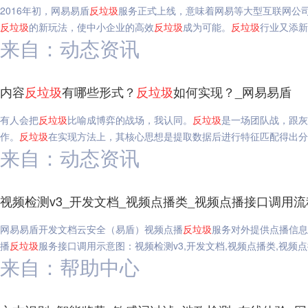
2016年初，网易易盾
反垃圾
服务正式上线，意味着网易等大型互联网公司
反垃圾
的新玩法，使中小企业的高效
反垃圾
成为可能。
反垃圾
行业又添新
来自：动态资讯
内容
反垃圾
有哪些形式？
反垃圾
如何实现？_网易易盾
有人会把
反垃圾
比喻成博弈的战场，我认同。
反垃圾
是一场团队战，跟灰
作。
反垃圾
在实现方法上，其核心思想是提取数据后进行特征匹配得出分
来自：动态资讯
视频检测v3_开发文档_视频点播类_视频点播接口调用流
网易易盾开发文档云安全（易盾）视频点播
反垃圾
服务对外提供点播信息
播
反垃圾
服务接口调用示意图：视频检测v3,开发文档,视频点播类,视频
来自：帮助中心