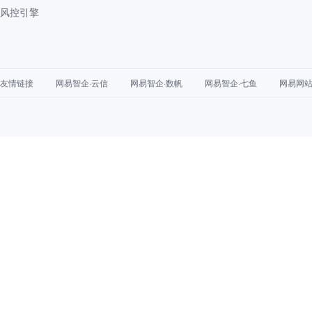
风控引擎
友情链接
网易智企·云信
网易智企·数帆
网易智企·七鱼
网易网