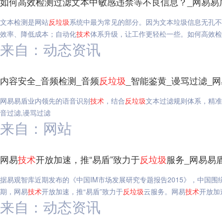
如何高效检测过滤文本中敏感违禁等不良信息？_网易易
文本检测是网站
反垃圾
系统中最为常见的部分。因为文本垃圾信息无孔不
效率、降低成本；自动化
技术
体系升级，让工作更轻松一些。如何高效检
来自：动态资讯
内容安全_音频检测_音频
反垃圾
_智能鉴黄_谩骂过滤_
网易易盾业内领先的语音识别
技术
，结合
反垃圾
文本过滤规则体系，精准
音过滤,谩骂过滤
来自：网站
网易
技术
开放加速，推“易盾”致力于
反垃圾
服务_网易易
据易观智库近期发布的《中国IM市场发展研究专题报告2015》，中国围
期，网易
技术
开放加速，推“易盾”致力于
反垃圾
云服务。网易
技术
开放加
来自：动态资讯