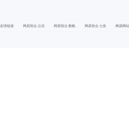
友情链接
网易智企·云信
网易智企·数帆
网易智企·七鱼
网易网