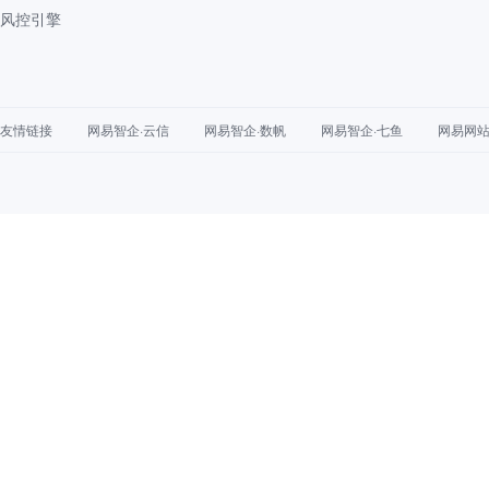
风控引擎
友情链接
网易智企·云信
网易智企·数帆
网易智企·七鱼
网易网