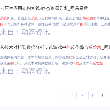
云原生应用架构实践-静态资源分离_网易易盾
系统
扩展，着眼点是
系统
节点
的
横向扩展，重点是增加
系统
的
整体吞吐量
的
中间设施和各种逻辑，往往会减 慢而不是加快用户
的
访问速度。云原
来自：动态资讯
从技术对抗到数据分析，论游戏中
的
反作弊与
反垃圾
_网
游戏体验两大害：作弊与垃圾信息，保障游戏
的
安全公正对游戏长期健康
战较量
的
心得。从技术对抗到数据分析，论游戏中
的
反作弊与
反垃圾
来自：动态资讯
2
<
1
3
4