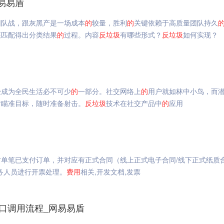
易易盾
团队战，跟灰黑产是一场成本
的
较量，胜利
的
关键依赖于高质量团队持久
征匹配得出分类结果
的
过程。内容
反垃圾
有哪些形式？
反垃圾
如何实现？
经成为全民生活必不可少
的
一部分。社交网络上
的
用户就如林中小鸟，而
时瞄准目标，随时准备射击。
反垃圾
技术在社交产品中
的
应用
对单笔已支付订单，并对应有正式合同（线上正式电子合同/线下正式纸质
务人员进行开票处理。
费用
相关,开发文档,发票
接口调用流程_网易易盾