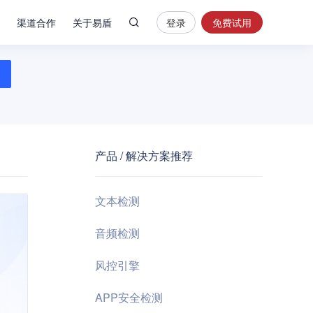
渠道合作
关于易盾
登录
免费试用
热
门
搜
索
内
容
产品 / 解决方案推荐
安
全
验
文本检测
证
码
音频检测
业
风控引擎
务
风
APP安全检测
控