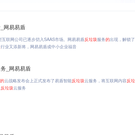
_网易易盾
互联网公司已逐步切入SAAS市场。网易易盾
反垃圾
服务
的
出现，解锁了
圾
行业又添新将，网易易盾成中小企业福音
务_网易易盾
的
云战略发布会上正式发布了易盾智能
反垃圾
云服务，将互联网内容
反垃
级
反垃圾
云服务