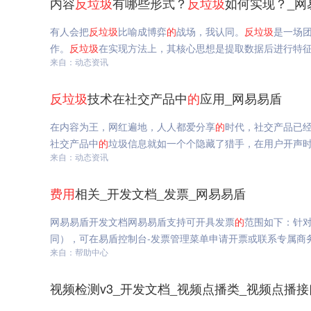
内容
反垃圾
有哪些形式？
反垃圾
如何实现？_网
有人会把
反垃圾
比喻成博弈
的
战场，我认同。
反垃圾
是一场
作。
反垃圾
在实现方法上，其核心思想是提取数据后进行特
来自：动态资讯
反垃圾
技术在社交产品中
的
应用_网易易盾
在内容为王，网红遍地，人人都爱分享
的
时代，社交产品已
社交产品中
的
垃圾信息就如一个个隐藏了猎手，在用户开声
来自：动态资讯
费用
相关_开发文档_发票_网易易盾
网易易盾开发文档网易易盾支持可开具发票
的
范围如下：针
同），可在易盾控制台-发票管理菜单申请开票或联系专属商
来自：帮助中心
视频检测v3_开发文档_视频点播类_视频点播