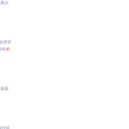
视频点
发票管
业务
的
易盾
反
操作同