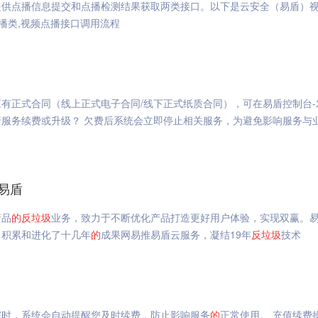
提供点播信息提交和点播检测结果获取两类接口。以下是云安全（易盾）
点播类,视频点播接口调用流程
有正式合同（线上正式电子合同/线下正式纸质合同），可在易盾控制台-
服务续费或升级？ 欠费后系统会立即停止相关服务，为避免影响服务与
易盾
产品
的
反垃圾
业务，致力于不断优化产品打造更好用户体验，实现双赢。
，积累和进化了十几年
的
成果网易推易盾云服务，凝结19年
反垃圾
技术
完时，系统会自动提醒您及时续费，防止影响服务
的
正常使用。 充值续费