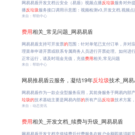
网易易盾开发文档云安全（易盾）视频点播
反垃圾
服务对外
播
反垃圾
服务接口调用示意图：视频检测v3,开发文档,视频
来自：帮助中心
费用
相关_常见问题_网易易盾
网易易盾支持可开发票
的
范围：针对单笔已支付订单，并对应
理菜单申请开票或联系专属商务人员进行开票处理。如何进行
正常运行，请及时现金充值，充值
费用
相关,常见问题
来自：帮助中心
网易推易盾云服务，凝结19年
反垃圾
技术_网易
网易易盾作为一款企业型服务应用，其前身服务于网易内部
垃圾
的
技术基础主要是网易内部
的
所有产品
反垃圾
技术方案
来自：动态资讯
费用
相关_开发文档_续费与升级_网易易盾
网易易盾开发文档充值续费后付费服务在账户余额即将消耗