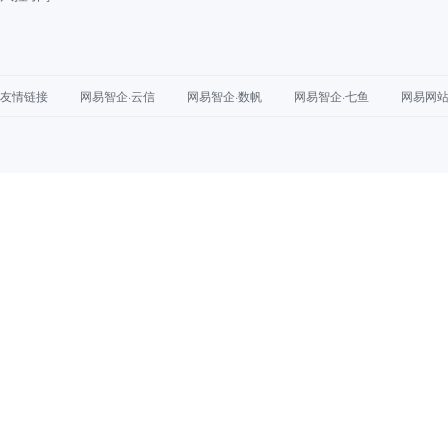
友情链接
网易智企·云信
网易智企·数帆
网易智企·七鱼
网易网