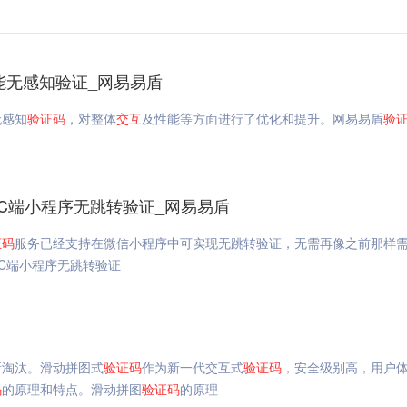
能无感知验证_网易易盾
无感知
验证码
，对整体
交互
及性能等方面进行了优化和提升。网易易盾
验
C端小程序无跳转验证_网易易盾
证码
服务已经支持在微信小程序中可实现无跳转验证，无需再像之前那样
C端小程序无跳转验证
所淘汰。滑动拼图式
验证码
作为新一代交互式
验证码
，安全级别高，用户
码
的原理和特点。滑动拼图
验证码
的原理