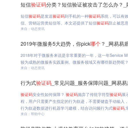
短信
验证码
分类？短信验证被攻击了怎么办？_
短信
验证码
是发送
验证码
到手机的一种
验证码
系统，可以有
信、营销运营类短信等。本文还提供了短信
验证码
防止被恶
来自：动态资讯
2019年微服务5大趋势，你pick
哪个
？_网易易
2018年对于微服务来说是非常重要的一年，这一年Servic
较为成熟的微服务实践案例。微服务领域又有哪些新趋势呢？20
来自：动态资讯
行为式
验证码
_常见问题_服务保障问题_网易易
验证码
安全性如何保障？
验证码
抛弃了传统字符型
验证码
展
程，用户只需要产生指定的行为轨迹，不需要键盘手动输入
行为轨迹数据进行机器学习建模，结合访问频行为式
验证码
来自：帮助中心