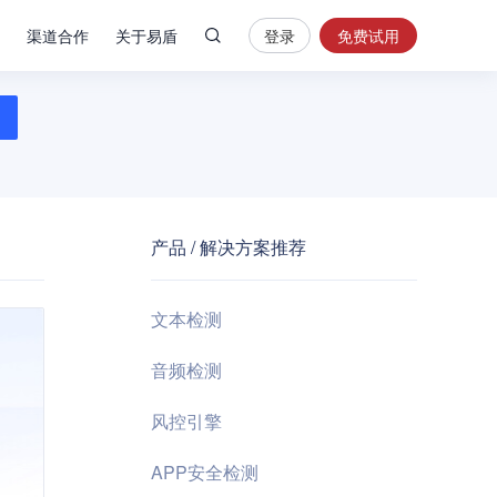
渠道合作
关于易盾
登录
免费试用
热
门
搜
索
内
容
产品 / 解决方案推荐
安
全
验
文本检测
证
码
音频检测
业
风控引擎
务
风
APP安全检测
控