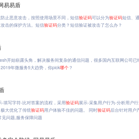
网易易盾
效防止恶意攻击，按照使用场景不同，短信
验证码
可以分为
验证码
短信、
意攻击的保护方法。短信
验证码
分类？短信验证被攻击了怎么办？
盾
e Mesh开始崭露头角，解决服务间复杂的通信问题，很多国内互联网公司已
19年微服务5大趋势，你pick
哪个
？
盾
示-填写字符-比对答案的流程，采用
验证码
展示-采集用户行为-分析用户
，极大优化了传统
验证码
用户体验不佳的问题。 同时
验证码
后台针对用户
,常见问题,服务保障问题