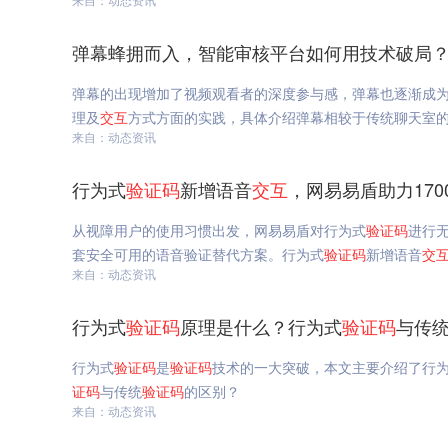
弹幕蜂拥而入，智能审核平台如何用技术破局？
弹幕的出现增加了视频观看者的深度参与感，弹幕也逐渐成
理及
交互
方式方面的实践，具体介绍弹幕相较于传统聊天室
来自：动态资讯
行为式
验证码
新增语音
交互
，网易易盾助力170
从视障用户的使用习惯出发，网易易盾对行为式
验证码
进行
套安全可用的语音验证替代方案。行为式
验证码
新增语音
交
来自：动态资讯
行为式
验证码
原理是什么？行为式
验证码
与传
行为式
验证码
是
验证码
技术的一大突破，本文主要介绍了行
证码
与传统
验证码
的区别？
来自：动态资讯