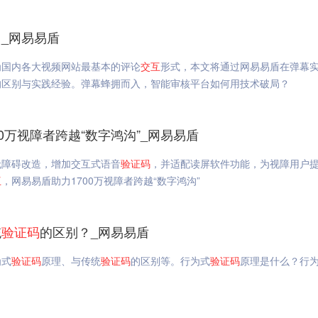
_网易易盾
为国内各大视频网站最基本的评论
交互
形式，本文将通过网易易盾在弹幕
的区别与实践经验。弹幕蜂拥而入，智能审核平台如何用技术破局？
0万视障者跨越“数字鸿沟”_网易易盾
无障碍改造，增加交互式语音
验证码
，并适配读屏软件功能，为视障用户
互
，网易易盾助力1700万视障者跨越“数字鸿沟”
统
验证码
的区别？_网易易盾
为式
验证码
原理、与传统
验证码
的区别等。行为式
验证码
原理是什么？行