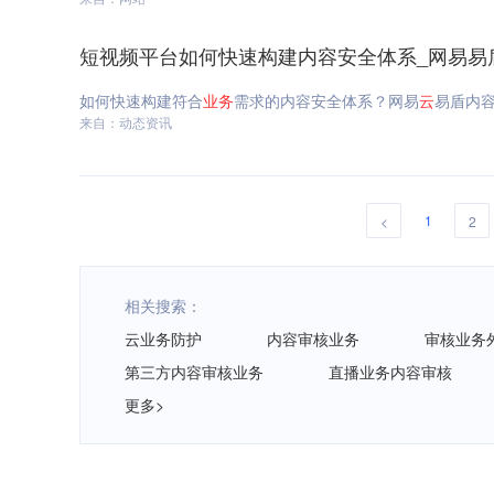
短视频平台如何快速构建内容安全体系_网易易
如何快速构建符合
业务
需求的内容安全体系？网易
云
易盾内
来自：动态资讯
1
<
2
相关搜索：
云业务防护
内容审核业务
审核业务
第三方内容审核业务
直播业务内容审核
更多>