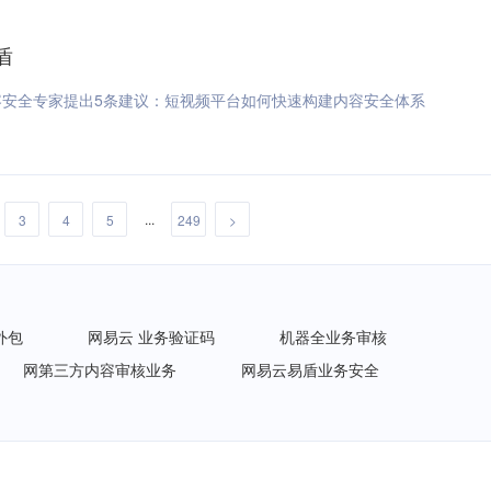
盾
容安全专家提出5条建议：短视频平台如何快速构建内容安全体系
...
3
4
5
249
>
外包
网易云 业务验证码
机器全业务审核
网第三方内容审核业务
网易云易盾业务安全