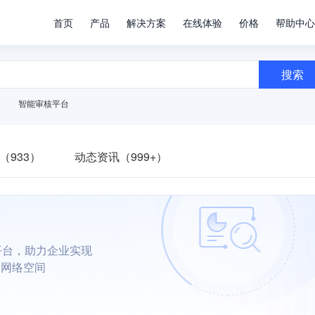
首页
产品
解决方案
在线体验
价格
帮助中心
搜索
智能审核平台
（933）
动态资讯（999+）
平台，助力企业实现
朗网络空间