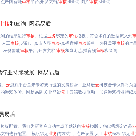
，点击图智能
审核
平台,开发文档,
审核
和查询,图片
审核
和查询
审核
和查询_网易易盾
检测的结果进行
审核
。根据
业务
绑定的
审核
模板，符合条件的数据流入到
 人工
审核
步骤1、点击内容
审核
-点播音频
审核
菜单，选择需要
审核
的产
。左侧智能
审核
平台,开发文档,
审核
和查询,点播音频
审核
和查询
戏行业持续发展_网易易盾
展。
云
游戏平台是未来游戏行业的发展趋势，亚马逊
云
科技合作伙伴将为
的游戏体验。网易易盾 X 亚马逊
云
丨云端数据驱动，加速游戏行业持续
易易盾
核
模板配置。我们为新客户自动生成了默认的
审核
模版，您仅需绑定产品
文档进行配置。 模版绑定
业务
的方法1、点击设置-人工
审核
模板-绑定
业