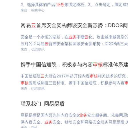
2、选择具体的产品-
业务
来绑定模板。3、点击确定，绑定成
来自：帮助中心
网易
云
首席安全架构师谈安全新形势：DDOS
安全是一个永恒的话题，在
业务
不断
云
化、攻击越来越复杂
应对的？网易
云
首席安全架构师谈安全新形势：DDOS两三
来自：动态资讯
携手中国信通院，积极参与内容
审核
标准体系
中国信通院
云
大所自2017年起开始内容
审核
相关技术的研究
审核
应用成熟度三份标准。携手中国信通院，积极参与内容
来自：动态资讯
联系我们_网易易盾
网易易盾是国内领先的内容安全&
业务
安全服务商。依靠网易
供内容安全、
业务
安全、移动安全和网络安全服务网易易盾,
来自：网站