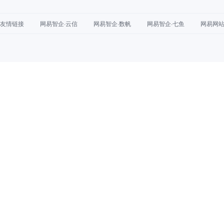
友情链接
网易智企·云信
网易智企·数帆
网易智企·七鱼
网易网