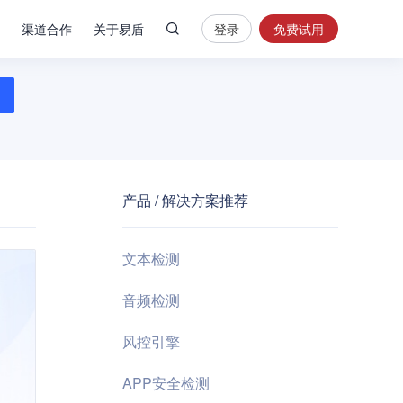
渠道合作
关于易盾
登录
免费试用
热
门
搜
索
内
容
产品 / 解决方案推荐
安
全
验
文本检测
证
码
音频检测
业
风控引擎
务
风
APP安全检测
控