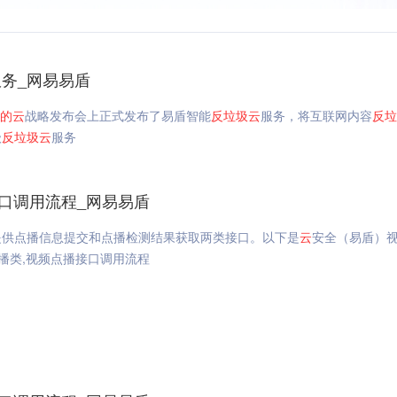
服务_网易易盾
的
云
战略发布会上正式发布了易盾智能
反垃圾
云
服务，将互联网内容
反垃
级
反垃圾
云
服务
接口调用流程_网易易盾
提供点播信息提交和点播检测结果获取两类接口。以下是
云
安全（易盾）
点播类,视频点播接口调用流程