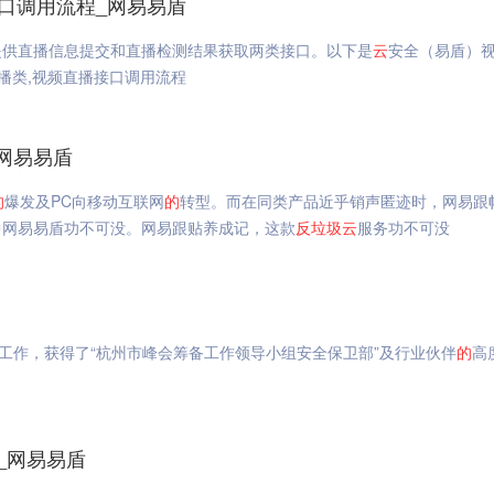
接口调用流程_网易易盾
提供直播信息提交和直播检测结果获取两类接口。以下是
云
安全（易盾）
直播类,视频直播接口调用流程
网易易盾
的
爆发及PC向移动互联网
的
转型。而在同类产品近乎销声匿迹时，网易跟
中网易易盾功不可没。网易跟贴养成记，这款
反垃圾
云
服务功不可没
工作，获得了“杭州市峰会筹备工作领导小组安全保卫部”及行业伙伴
的
高
_网易易盾