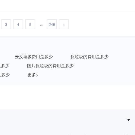
...
3
4
5
249
>
云反垃圾费用是多少
反垃圾的费用是多少
是多少
图片反垃圾的费用是多少
是多少
更多>
新规落地后，拟人化互动服务如何建立安全合规体系？