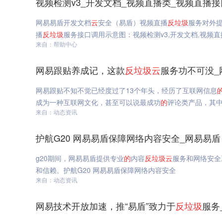
视频检测v3_开发文档_视频直播类_视频直播
网易易盾开发文档
云
安全（易盾）视频直播
反垃圾
服务对外
播
反垃圾
服务接口调用示意图：视频检测v3,开发文档,视频
来自：帮助中心
网易跟贴养成记，这款
反垃圾
云
服务功不可没_
网易跟贴不知不觉已经度过了13个年头，经历了互联网信息
成为一种互联网文化，甚至可以说最成功
的
评论类产品，其
来自：动态资讯
护航G20 网易易盾保障网络内容安全_网易易盾
g20期间，网易易盾提供专业
的
内容
反垃圾
云
服务和网络安全
和信赖。护航G20 网易易盾保障网络内容安全
来自：动态资讯
网易技术开放加速，推“易盾”致力于
反垃圾
服务