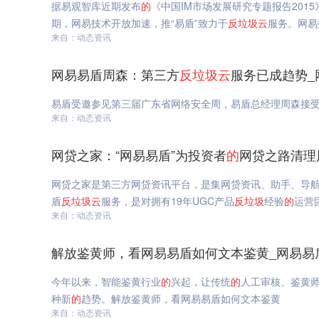
据易观智库近期发布
的
《中国IM市场发展研究专题报告2015
期，网易技术开放加速，推“易盾”致力于
反垃圾
云
服务。网易
来自：动态资讯
网易易盾周森：第三方
反垃圾
云
服务已成趋势_
易盾受邀参见第三届广东省网络安全周，易盾总经理周森接
来自：动态资讯
网贷之家：“网易易盾”为投资者
的
网贷之路清理
网贷之家是第三方网贷资讯平台，是集网贷资讯、助手、导
盾
反垃圾
云
服务，是对拥有19年UGC产品
反垃圾
经验
的
运营
来自：动态资讯
解放鉴黄师，看网易易盾如何文本鉴黄_网易易
今年以来，智能鉴黄行业
的
兴起，让传统
的
人工审核、鉴黄
种新
的
趋势。解放鉴黄师，看网易易盾如何文本鉴黄
来自：动态资讯