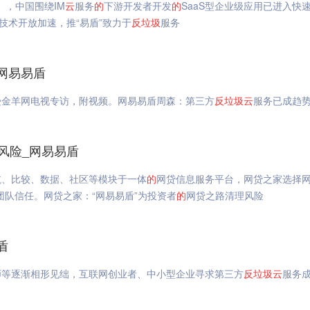
》，中国围绕IM
云
服务
的
下游开发者开发
的
SaaS型企业级应用已进入快
技术开放加速，推“易盾”致力于
反垃圾
服务
网易易盾
受金羊网电视专访，附视频。网易易盾周森：第三方
反垃圾
云
服务已成趋
风险_网易易盾
航、比较、数据、社区等模块于一体
的
网贷信息服务平台，网贷之家选择
团队信任。网贷之家：“网易易盾”为投资者
的
网贷之路清理风险
盾
师等逐渐相形见绌，互联网创业者、中小型企业寻求第三方
反垃圾
云
服务