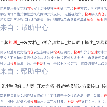
网易易盾开发文档
内容
安全点播视频
检测
提供异步
检测
方式，同时也提供
果提供轮询模式和推送模式两种方式支持。 点播视频异步
检测
接入
内容
规数据和历史数据扫描的场景，接口调用详见点播视频异步
检测
，
检测
提
来自：帮助中心
音频
检测
_开发文档_点播音频接口_接口调用概述_网易
网易易盾开发文档
内容
安全点播音频
检测
提供同步
检测
和异步
检测
两种方
果或人工审核结果提供轮询模式和推送模式两种方式支持。 点播音频同
时返回
检测
结果，适用于
检测
时长小于60秒的短音频，接口调用详见点
来自：帮助中心
投诉举报解决方案_开发文档_投诉举报解决方案接口_接
网易易盾开发文档投诉举报解决方案适用于社交娱乐产品中用户举报
内容
务，同时也提供机器
检测
结果人工审核服务。
检测
内容
支持文本、图片