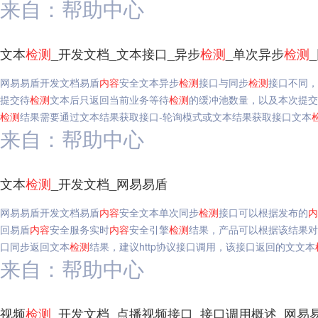
来自：帮助中心
文本
检测
_开发文档_文本接口_异步
检测
_单次异步
检测
网易易盾开发文档易盾
内容
安全文本异步
检测
接口与同步
检测
接口不同，
提交待
检测
文本后只返回当前业务等待
检测
的缓冲池数量，以及本次提交
检测
结果需要通过文本结果获取接口-轮询模式或文本结果获取接口文本
来自：帮助中心
文本
检测
_开发文档_网易易盾
网易易盾开发文档易盾
内容
安全文本单次同步
检测
接口可以根据发布的
内
回易盾
内容
安全服务实时
内容
安全引擎
检测
结果，产品可以根据该结果对
口同步返回文本
检测
结果，建议http协议接口调用，该接口返回的文文本
来自：帮助中心
视频
检测
_开发文档_点播视频接口_接口调用概述_网易