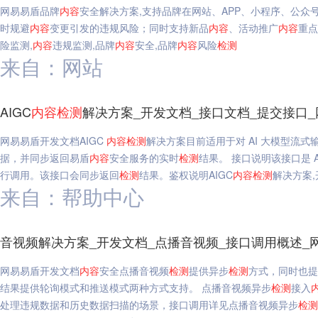
网易易盾品牌
内容
安全解决方案,支持品牌在网站、APP、小程序、公众
时规避
内容
变更引发的违规风险；同时支持新品
内容
、活动推广
内容
重点
险监测,
内容
违规监测,品牌
内容
安全,品牌
内容
风险
检测
来自：网站
AIGC
内容
检测
解决方案_开发文档_接口文档_提交接口
网易易盾开发文档AIGC
内容
检测
解决方案目前适用于对 AI 大模型流
据，并同步返回易盾
内容
安全服务的实时
检测
结果。 接口说明该接口是 A
行调用。该接口会同步返回
检测
结果。鉴权说明AIGC
内容
检测
解决方案,
来自：帮助中心
音视频解决方案_开发文档_点播音视频_接口调用概述_
网易易盾开发文档
内容
安全点播音视频
检测
提供异步
检测
方式，同时也提
结果提供轮询模式和推送模式两种方式支持。 点播音视频异步
检测
接入
处理违规数据和历史数据扫描的场景，接口调用详见点播音视频异步
检测