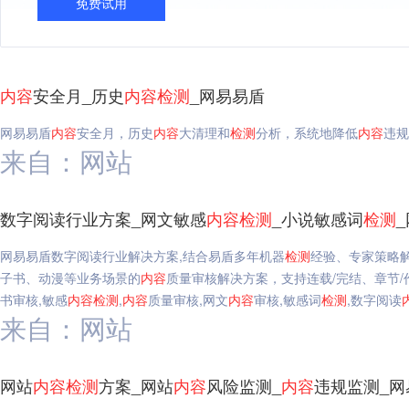
免费试用
内容
安全月_历史
内容
检测
_网易易盾
网易易盾
内容
安全月，历史
内容
大清理和
检测
分析，系统地降低
内容
违规
来自：网站
数字阅读行业方案_网文敏感
内容
检测
_小说敏感词
检测
网易易盾数字阅读行业解决方案,结合易盾多年机器
检测
经验、专家策略
子书、动漫等业务场景的
内容
质量审核解决方案，支持连载/完结、章节
书审核,敏感
内容
检测
,
内容
质量审核,网文
内容
审核,敏感词
检测
,数字阅读
来自：网站
网站
内容
检测
方案_网站
内容
风险监测_
内容
违规监测_网