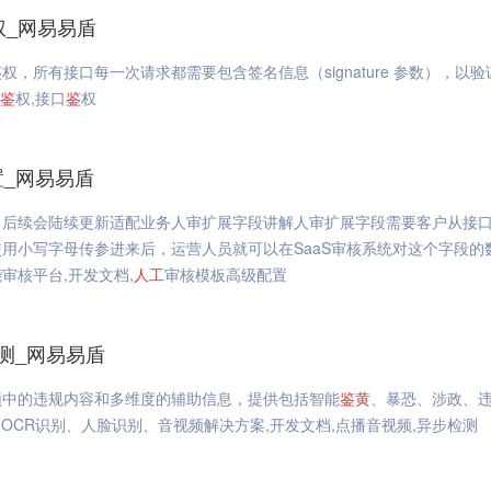
权_网易易盾
鉴
权，所有接口每一次请求都需要包含签名信息（signature 参数），以
鉴
权,接口
鉴
权
_网易易盾
，后续会陆续更新适配业务人审扩展字段讲解人审扩展字段需要客户从接
用小写字母传参进来后，运营人员就可以在SaaS审核系统对这个字段的
审核平台,开发文档,
人工
审核模板高级配置
测_网易易盾
频中的违规内容和多维度的辅助信息，提供包括智能
鉴
黄
、暴恐、涉政、
OCR识别、人脸识别、音视频解决方案,开发文档,点播音视频,异步检测