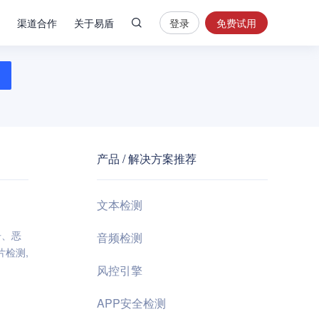
渠道合作
关于易盾
登录
免费试用
热
门
搜
索
内
容
产品 / 解决方案推荐
安
全
验
文本检测
证
码
告、恶
音频检测
片检测,
业
风控引擎
务
风
APP安全检测
控