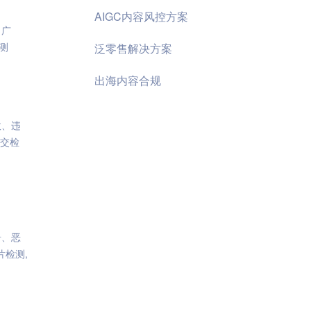
AIGC内容风控方案
、广
测
泛零售解决方案
出海内容合规
政、违
提交检
告、恶
片检测,