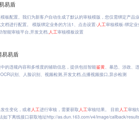
易易盾
核模板配置。我们为新客户自动生成了默认的审核模版，您仅需绑定产品
文档进行配置。 模版绑定业务的方法1、点击设置-
人工
审核模板-绑定业
功智能审核平台,开发文档,
人工
审核模板设置
网易易盾
频中的违规内容和多维度的辅助信息，提供包括智能
鉴
黄
、暴恐、涉政、
OCR识别、人脸识别、视频检测,开发文档,点播视频接口,异步检测
果发生变化，或者
人工
进行审核，需要获取
人工
审核结果。 目前
人工
审核
http://as.dun.163.com/v4/image/callback/resul