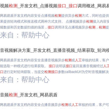
视频
检测
_开发文档_点播视频
接口
_
接口
调用概述_网易
网易易盾开发文档内容安全点播视频
检测
提供异步
检测
方式，同时也提供
果提供轮询模式和推送模式两种方式支持。 点播视频异步
检测
接入内容
规数据和历史数据扫描的场景，
接口
调用详见点播视频异步
检测
，
检测
提
来自：帮助中心
音视频解决方案_开发文档_直播音视频_结果获取_轮询
网易易盾开发文档内容安全直播音视频异步
检测
或
人工
审核的结果，客户
能选取一种模式进行结果获取。
接口
说明该
接口
返回直播音视频经过
人
口
进行定时轮询获取，当提交
检测
接口
参数callbackUrl为空时音视
来自：帮助中心
音频
检测
_开发文档_网易易盾
网易易盾开发文档内容安全点播音频异步
检测
或
人工
审核的结果，客户可