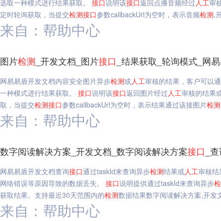
选取一种模式进行结果获取。
接口
说明该
接口
返回点播音频经过
人工
审
定时轮询获取，当提交
检测
接口
参数callbackUrl为空时，表示音频
检测
,
来自：帮助中心
图片
检测
_开发文档_图片
接口
_结果获取_轮询模式_网
网易易盾开发文档内容安全图片异步
检测
或
人工
审核的结果，客户可以通
一种模式进行结果获取。
接口
说明该
接口
返回图片经过
人工
审核的结果
取，当提交
检测
接口
参数callbackUrl为空时，表示结果通过该接图片
检测
来自：帮助中心
数字阅读解决方案_开发文档_数字阅读解决方案
接口
_查
网易易盾开发文档查询
接口
通过taskId来查询异步
检测
结果或
人工
审核结
网络错误等原因导致的数据丢失。
接口
说明提供通过taskId来查询异步
检
获取结果。支持最近30天范围内的
检测
数据结果数字阅读解决方案,开发
来自：帮助中心