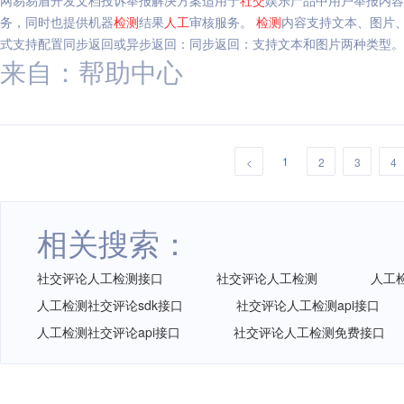
网易易盾开发文档投诉举报解决方案适用于
社交
娱乐产品中用户举报内容
务，同时也提供机器
检测
结果
人工
审核服务。
检测
内容支持文本、图片
式支持配置同步返回或异步返回：同步返回：支持文本和图片两种类型。
来自：帮助中心
述
1
<
2
3
4
相关搜索：
社交评论人工检测接口
社交评论人工检测
人工
人工检测社交评论sdk接口
社交评论人工检测api接口
人工检测社交评论api接口
社交评论人工检测免费接口