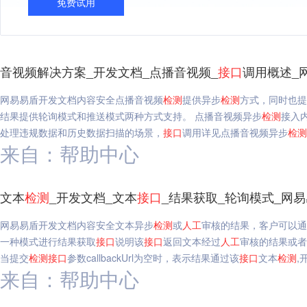
免费试用
音视频解决方案_开发文档_点播音视频_
接口
调用概述_
网易易盾开发文档内容安全点播音视频
检测
提供异步
检测
方式，同时也提
结果提供轮询模式和推送模式两种方式支持。 点播音视频异步
检测
接入
处理违规数据和历史数据扫描的场景，
接口
调用详见点播音视频异步
检测
来自：帮助中心
文本
检测
_开发文档_文本
接口
_结果获取_轮询模式_网
网易易盾开发文档内容安全文本异步
检测
或
人工
审核的结果，客户可以通
一种模式进行结果获取
接口
说明该
接口
返回文本经过
人工
审核的结果或者
当提交
检测
接口
参数callbackUrl为空时，表示结果通过该
接口
文本
检测
,
来自：帮助中心