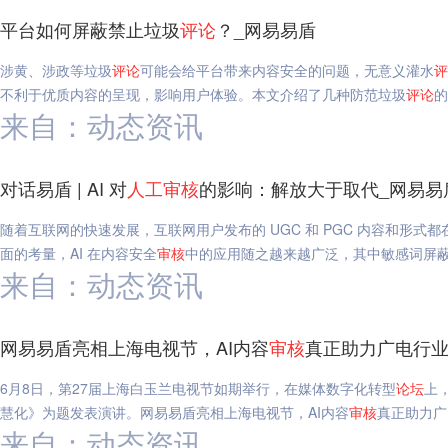
平台如何屏蔽禁止垃圾
评论
？_网易易盾
涉黄、涉政等垃圾
评论
可能会给平台带来内容安全的问题，无意义灌水
评
不利于优质内容的呈现，影响用户体验。本文介绍了几种防范垃圾
评论
的
来自：动态资讯
对话易盾 | AI 对
人工
审核
的影响：解放大于取代_网易易
随着互联网的快速发展，互联网用户发布的 UGC 和 PGC 内容和形
面的考量，AI 在内容安全
审核
中的应用随之越来越广泛，其中敏感词屏蔽对话
来自：动态资讯
网易易盾亮相上海电视节，AI内容
审核
真正助力广电行业
6月8日，第27届上海白玉兰电视节如期举行，在媒体数字化转型
论坛
上
慧化》为题发表演讲。网易易盾亮相上海电视节，AI内容
审核
真正助力广
来自：动态资讯