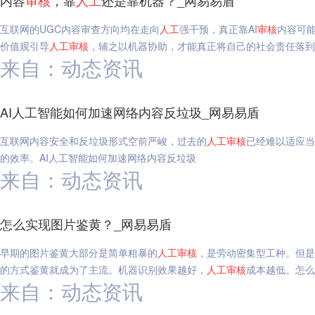
内容
审核
，靠
人工
还是靠机器？_网易易盾
互联网的UGC内容审查方向均在走向
人工
强干预，真正靠AI
审核
内容可能
价值观引导
人工
审核
，辅之以机器协助，才能真正将自己的社会责任落到
来自：动态资讯
AI人工智能如何加速网络内容反垃圾_网易易盾
互联网内容安全和反垃圾形式空前严峻，过去的
人工
审核
已经难以适应当
的效率。AI人工智能如何加速网络内容反垃圾
来自：动态资讯
怎么实现图片鉴黄？_网易易盾
早期的图片鉴黄大部分是简单粗暴的
人工
审核
，是劳动密集型工种。但是
的方式鉴黄就成为了主流。机器识别效果越好，
人工
审核
成本越低。怎么
来自：动态资讯