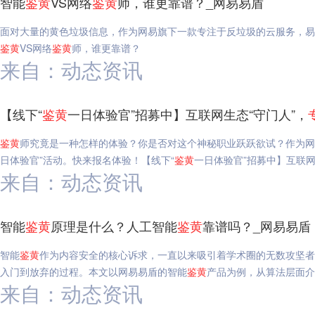
智能
鉴
黄
VS网络
鉴
黄
师，谁更靠谱？_网易易盾
面对大量的黄色垃圾信息，作为网易旗下一款专注于反垃圾的云服务，易
鉴
黄
VS网络
鉴
黄
师，谁更靠谱？
来自：动态资讯
【线下“
鉴
黄
一日体验官”招募中】互联网生态“守门人”，
鉴
黄
师究竟是一种怎样的体验？你是否对这个神秘职业跃跃欲试？作为网
日体验官”活动。快来报名体验！【线下“
鉴
黄
一日体验官”招募中】互联网
来自：动态资讯
智能
鉴
黄
原理是什么？人工智能
鉴
黄
靠谱吗？_网易易盾
智能
鉴
黄
作为内容安全的核心诉求，一直以来吸引着学术圈的无数攻坚者
入门到放弃的过程。本文以网易易盾的智能
鉴
黄
产品为例，从算法层面介
来自：动态资讯