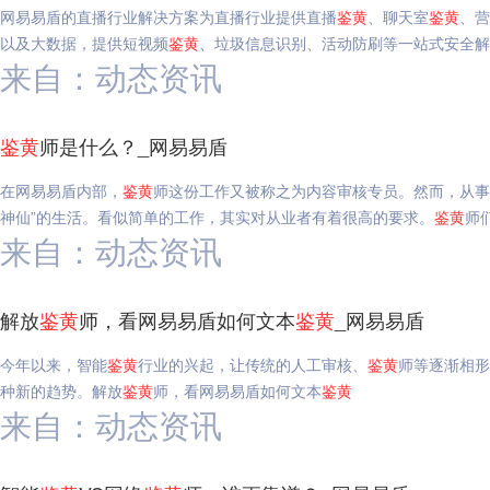
网易易盾的直播行业解决方案为直播行业提供直播
鉴
黄
、聊天室
鉴
黄
、营
以及大数据，提供短视频
鉴
黄
、垃圾信息识别、活动防刷等一站式安全解
来自：动态资讯
鉴
黄
师是什么？_网易易盾
在网易易盾内部，
鉴
黄
师这份工作又被称之为内容审核专员。然而，从事
神仙”的生活。看似简单的工作，其实对从业者有着很高的要求。
鉴
黄
师
来自：动态资讯
解放
鉴
黄
师，看网易易盾如何文本
鉴
黄
_网易易盾
今年以来，智能
鉴
黄
行业的兴起，让传统的人工审核、
鉴
黄
师等逐渐相形
种新的趋势。解放
鉴
黄
师，看网易易盾如何文本
鉴
黄
来自：动态资讯