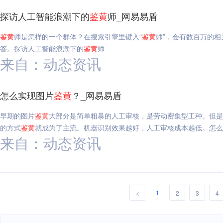
探访人工智能浪潮下的
鉴
黄
师_网易易盾
鉴
黄
师是怎样的一个群体？在搜索引擎里键入“
鉴
黄
师”，会有数百万的
答。探访人工智能浪潮下的
鉴
黄
师
来自：动态资讯
怎么实现图片
鉴
黄
？_网易易盾
早期的图片
鉴
黄
大部分是简单粗暴的人工审核，是劳动密集型工种。但是
的方式
鉴
黄
就成为了主流。机器识别效果越好，人工审核成本越低。怎么
来自：动态资讯
1
<
2
3
4