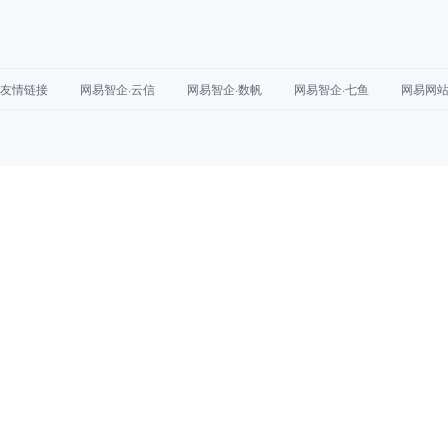
友情链接
网易智企·云信
网易智企·数帆
网易智企·七鱼
网易网